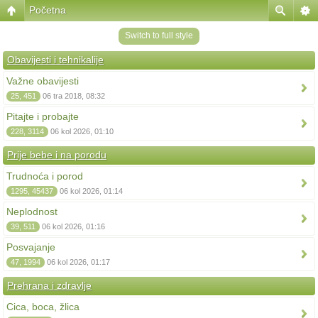
Početna
Switch to full style
Obavijesti i tehnikalije
Važne obavijesti
25, 451
06 tra 2018, 08:32
Pitajte i probajte
228, 3114
06 kol 2026, 01:10
Prije bebe i na porodu
Trudnoća i porod
1295, 45437
06 kol 2026, 01:14
Neplodnost
39, 511
06 kol 2026, 01:16
Posvajanje
47, 1994
06 kol 2026, 01:17
Prehrana i zdravlje
Cica, boca, žlica