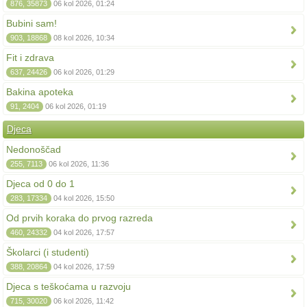
876, 35873
06 kol 2026, 01:24
Bubini sam!
903, 18868
08 kol 2026, 10:34
Fit i zdrava
637, 24426
06 kol 2026, 01:29
Bakina apoteka
91, 2404
06 kol 2026, 01:19
Djeca
Nedonoščad
255, 7113
06 kol 2026, 11:36
Djeca od 0 do 1
283, 17334
04 kol 2026, 15:50
Od prvih koraka do prvog razreda
460, 24332
04 kol 2026, 17:57
Školarci (i studenti)
388, 20864
04 kol 2026, 17:59
Djeca s teškoćama u razvoju
715, 30020
06 kol 2026, 11:42