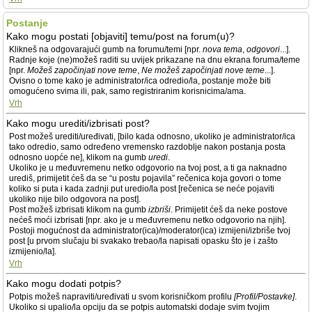
Postanje
Kako mogu postati [objaviti] temu/post na forum(u)?
Klikneš na odgovarajući gumb na forumu/temi [npr.
nova tema
,
odgovori
...].
Radnje koje (ne)možeš raditi su uvijek prikazane na dnu ekrana foruma/teme
[npr.
Možeš započinjati nove teme
,
Ne možeš započinjati nove teme
...].
Ovisno o tome kako je administrator/ica odredio/la, postanje može biti
omogućeno svima ili, pak, samo registriranim korisnicima/ama.
Vrh
Kako mogu urediti/izbrisati post?
Post možeš urediti/uređivati, [bilo kada odnosno, ukoliko je administrator/ica
tako odredio, samo određeno vremensko razdoblje nakon postanja posta
odnosno uopće ne], klikom na gumb
uredi
.
Ukoliko je u međuvremenu netko odgovorio na tvoj post, a ti ga naknadno
urediš, primijetit ćeš da se “u postu pojavila” rečenica koja govori o tome
koliko si puta i kada zadnji put uredio/la post [rečenica se neće pojaviti
ukoliko nije bilo odgovora na post].
Post možeš izbrisati klikom na gumb
izbriši
. Primijetit ćeš da neke postove
nećeš moći izbrisati [npr. ako je u međuvremenu netko odgovorio na njih].
Postoji mogućnost da administrator(ica)/moderator(ica) izmijeni/izbriše tvoj
post [u prvom slučaju bi svakako trebao/la napisati opasku što je i zašto
izmijenio/la].
Vrh
Kako mogu dodati potpis?
Potpis možeš napraviti/uređivati u svom korisničkom profilu
[Profil/Postavke]
.
Ukoliko si upalio/la opciju da se potpis automatski dodaje svim tvojim