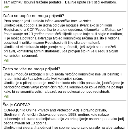
sam lozinku
. Ispuniš tražene podatke... Daljnje upute će ti stići e-mailom.
Vrh
Zašto se uopće ne mogu prijaviti?
Prvo provjeri jesi li unio/la točno
korisničko ime
i
lozinku
.
Ukoliko jesi, dogodila se jedna od dvije moguće stvari: ako si prilikom
Registracije, a COPPA podrška je bila omogućena, kliknuo/la na
Slažem se i
imam manje od 13 godina
morat ćeš slijediti upute koje su ti stigle e-mailom;
ili je možda potrebna aktivacija tvojeg korisničkog računa [za što si vidio/la
obavijest ili prilikom same Registracije ili ti je stigla e-mailom].
Ukoliko si eliminirao/la obje gornje mogućnosti, i još uvijek se ne možeš
prijaviti, kontaktiraj administratora/icu [da provjeri što (ni)je u redu s tvojim
korisničkim računom].
Vrh
Zašto se više ne mogu prijaviti?
Dva su moguća razloga: ili si upisao/la
netočno
korisničko ime i/ili lozinku; ili
je administrator/ica
izbrisao/la
tvoj korisnički račun.
Ukoliko je u pitanju potonje: možda nikada nisi ništa postao/la, [uobičajeno je
periodično izbrisivanje korisničkih računa korisnika/ca koji/e ništa ne postaju
kako bi se smanjila veličina baze], pa se pokušaj ponovo registrirati.
Vrh
Što je COPPA?
COPPA [Child Online Privacy and Protection Act] je pravno pravilo,
Sjedinjenih Američkih Država, doneseno 1998. godine, koje nalaže
odobrenje od strane roditelja/staratelja za prikupljanje osobnih podataka [od]
osoba mlađih od 13 godina.
Ukoliko nisi siguran/na odnosi li se spomenuto pravno pravilo na tebe, zatraži