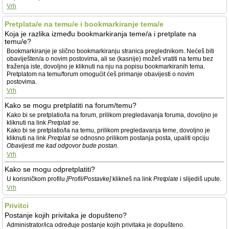
Vrh
Pretplata/e na temu/e i bookmarkiranje tema/e
Koja je razlika između bookmarkiranja teme/a i pretplate na
temu/e?
Bookmarkiranje je slično bookmarkiranju stranica preglednikom. Nećeš biti
obaviješten/a o novim postovima, ali se (kasnije) možeš vratiti na temu bez
traženja iste, dovoljno je kliknuti na nju na popisu bookmarkiranih tema.
Pretplatom na temu/forum omogućit ćeš primanje obavijesti o novim
postovima.
Vrh
Kako se mogu pretplatiti na forum/temu?
Kako bi se pretplatio/la na forum, prilikom pregledavanja foruma, dovoljno je
kliknuti na link
Pretplati se
.
Kako bi se pretplatio/la na temu, prilikom pregledavanja teme, dovoljno je
kliknuti na link
Pretplati se
odnosno prilikom postanja posta, upaliti opciju
Obavijesti me kad odgovor bude postan
.
Vrh
Kako se mogu odpretplatiti?
U korisničkom profilu
[Profil/Postavke]
klikneš na link
Pretplate
i slijediš upute.
Vrh
Privitci
Postanje kojih privitaka je dopušteno?
Administrator/ica određuje postanje kojih privitaka je dopušteno.