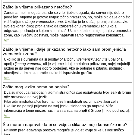
Zašto je vrijeme prikazano netočno?
Zanemarimo li mogućnost, što se vrlo rijetko događa, da server nije dobro
podešen, vrijeme je gotovo uvijek točno prikazano, no, može biti da je ono što
vidiš vrijeme
druge vremenske zone
. Ukoliko je to slučaj, promijeni postavke
svojeg korisničkog profila tako da izabereš onu vremensku zonu koja
odgovara području u kojem se nalaziš. Uzmi u obzir da mijenjanje vremenske
zone, kao i većinu postavki, može napraviti samo registrirani/a korisnik/ca.
Vrh
Zašto je vrijeme i dalje prikazano netočno iako sam promijenio/la
vremensku zonu?
Ukoliko si siguran/na da si postavio/la točnu
vremensku zonu
te upalio/la
opciju
ljetnog vremena
, ali je vrijeme i dalje netočno prikazano, najvjerojatniji
razlog je da server nije dobro podešen. Ako je potonje u pitanju, molim(o),
obavijesti administratora/icu kako bi ispravio/la grešku.
Vrh
Zašto mog jezika nema na popisu?
Dva su moguća razloga: ili administrator/ica
nije instalirao/la
tvoj jezik ili forum
nije preveden
na tvoj jezik.
Pitaj administratora/icu foruma može li instalirati jezični paket koji želiš.
Ukoliko ne postoji prijevod na tvoj jezik - slobodno ga napravi. Više
informacija o tome možeš naći na stranicama phpBB Grupe [link u podnožju].
Vrh
Što moram napraviti da bi se vidjela slika uz moje korisničko ime?
Prilikom pregledavanja postova moguće je vidjeti dvije slike uz korisničko
ime.