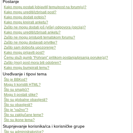
Postanje
Kako mogu postati [objaviti] temu/post na forum(u)?
Kako mogu urediti/izbrisati post?
Kako mogu dodati potpis?
Kako mogu kreirati anketu?
Zašto ne mogu dodati još (više) odgovora (opcija)?
Kako mogu urediti/izbrisati anketu?
Zašto ne mogu pristupiti tematskom forumu?
Zašto ne mogu dodavati privitke?
Zašto sam dobio/la upozorenje?
Kako mogu prijaviti post?
Čemu služi gumb “Pohrani” prilikom postanja/pisanja poruke(a)?
Zašto (moj) post mora biti odobren?
Kako mogu bumpirati temu?
Uređivanje i tipovi tema
Što je BBKod?
Mogu li koristiti HTML?
Što su smajlići?
Mogu li postati slike?
Što su globalne obavijesti?
Što su obavijesti?
Što je “važno”?
Što su zaključane teme?
Što su ikone tema?
Stupnjevanje korisnika/ca i korisničke grupe
Što su administratori/ce?