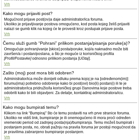
Vrh
Kako mogu prijaviti post?
Mogućnost prijave post(ov)a daje administrator/ica foruma.
Ukoliko je prijavljivanje postova omogućeno, kod posta kojeg želiš prijaviti
nalazi se gumb klik na kojeg će te provesti kroz postupak prijave posta.
Vrh
Čemu služi gumb “Pohrani” prilikom postanja/pisanja poruke(a)?
Omogućuje pohranjivanje [skice] posta/poruke, koji/a naknadno može biti
završen/a i postan/poslana, a što je moguće iz korisničkog profila
[Profil/Postavke]
odnosno prilikom postanja [
Učitaj
].
Vrh
Zašto (moj) post mora biti odobren?
Administrator/ica može donijeti odluku prema kojoj je na [određenom(im)]
forumu(ima) potrebno odobrenje kako bi post(ovi) bio(li) postan(i) ili te je
administrator/ica pridružio/la korisničkoj grupi članovima koje postove treba
odobriti kako bi bili objavljeni. Za detalje, kontaktiraj administratora/icu.
Vrh
Kako mogu bumpirati temu?
Klikom na link “Bumpiraj” što će temu postaviti na vrh prve stranice foruma.
Ukoliko ne vidiš link, bumpiranje je ili onemogućeno ili mora proći određen
vremenski period od zadnjeg posta(nja)/bumpiranja. Temu možeš bumpirati i
postanjem posta, no, obrati pažnju na pravila foruma jer postoji mogućnost da
je pravilima zabranjeno bumpiranje postanjem.
Vrh