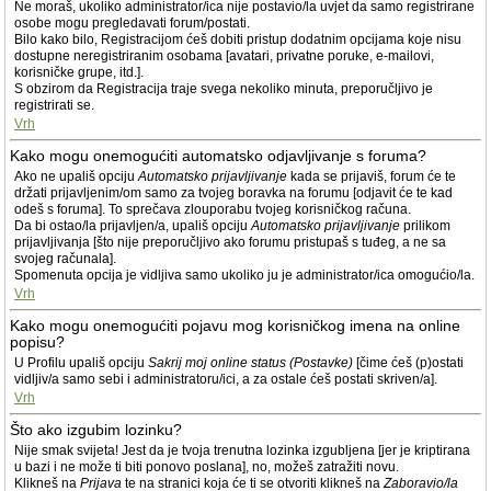
Ne moraš, ukoliko administrator/ica nije postavio/la uvjet da samo registrirane
osobe mogu pregledavati forum/postati.
Bilo kako bilo, Registracijom ćeš dobiti pristup dodatnim opcijama koje nisu
dostupne neregistriranim osobama [avatari, privatne poruke, e-mailovi,
korisničke grupe, itd.].
S obzirom da Registracija traje svega nekoliko minuta, preporučljivo je
registrirati se.
Vrh
Kako mogu onemogućiti automatsko odjavljivanje s foruma?
Ako ne upališ opciju
Automatsko prijavljivanje
kada se prijaviš, forum će te
držati prijavljenim/om samo za tvojeg boravka na forumu [odjavit će te kad
odeš s foruma]. To sprečava zlouporabu tvojeg korisničkog računa.
Da bi ostao/la prijavljen/a, upališ opciju
Automatsko prijavljivanje
prilikom
prijavljivanja [što nije preporučljivo ako forumu pristupaš s tuđeg, a ne sa
svojeg računala].
Spomenuta opcija je vidljiva samo ukoliko ju je administrator/ica omogućio/la.
Vrh
Kako mogu onemogućiti pojavu mog korisničkog imena na online
popisu?
U Profilu upališ opciju
Sakrij moj online status (Postavke)
[čime ćeš (p)ostati
vidljiv/a samo sebi i administratoru/ici, a za ostale ćeš postati skriven/a].
Vrh
Što ako izgubim lozinku?
Nije smak svijeta! Jest da je tvoja trenutna lozinka izgubljena [jer je kriptirana
u bazi i ne može ti biti ponovo poslana], no, možeš zatražiti novu.
Klikneš na
Prijava
te na stranici koja će ti se otvoriti klikneš na
Zaboravio/la