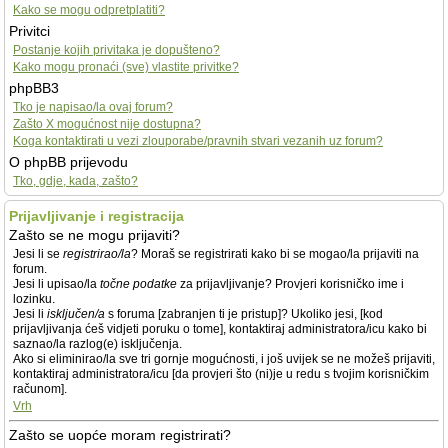
Kako se mogu odpretplatiti?
Privitci
Postanje kojih privitaka je dopušteno?
Kako mogu pronaći (sve) vlastite privitke?
phpBB3
Tko je napisao/la ovaj forum?
Zašto X mogućnost nije dostupna?
Koga kontaktirati u vezi zlouporabe/pravnih stvari vezanih uz forum?
O phpBB prijevodu
Tko, gdje, kada, zašto?
Prijavljivanje i registracija
Zašto se ne mogu prijaviti?
Jesi li se
registrirao/la
? Moraš se registrirati kako bi se mogao/la prijaviti na
forum.
Jesi li upisao/la
točne podatke
za prijavljivanje? Provjeri korisničko ime i
lozinku.
Jesi li
isključen/a
s foruma [zabranjen ti je pristup]? Ukoliko jesi, [kod
prijavljivanja ćeš vidjeti poruku o tome], kontaktiraj administratora/icu kako bi
saznao/la razlog(e) isključenja.
Ako si eliminirao/la sve tri gornje mogućnosti, i još uvijek se ne možeš prijaviti,
kontaktiraj administratora/icu [da provjeri što (ni)je u redu s tvojim korisničkim
računom].
Vrh
Zašto se uopće moram registrirati?