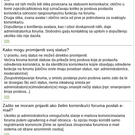
Jedna od njih može biti slika povezana sa statusom korisnika/ce; obično u
formi zvjezdica/blokova koji označavaju koliko je postova postao/la
korisnik/ca odnosno njegovu/njezinu funkciju na forumu.
Druga slika, zvana avatar i obično veća od prve je jedinstvena za svakog/u
korisnika/cu.
Dopuštenja o korištenju avatara, kao i izbor dostupnosti istih, daje
administrator/ica foruma. Slobodno ga/ju kontaktiraj sa upitom o dopuštenju
ukoliko isto nije dao/la.
Vrh
Kako mogu promijeniti svoj status?
U pravilu, svoj status ne možeš direktno promijeniti.
Većina foruma koristi statuse da prikaže broj postova koje je postao/la
određeni/a korisnik/ca, te da identificira korisnike/ce koji/e obavljaju određene
funkcije na forumu [obično oni/e imaju poseban status, npr. administratori/ce,
moderatori/ce].
Zloupotrebljavanje foruma, u smislu postanja puno postova samo zato da bi
se dosegao što veći status, nema nikakvog smisla jer
administratori(ce)/moderatori(ce) mogu
smanjiti
nečiji status [npr. smanjenjem
broja postova...].
Vrh
Zašto se moram prijaviti ako želim korisniku/ci foruma poslati e-
mail?
Ukoliko je administrator/ica omogućio/la slanje e-mailova korisnicima/ama
foruma putem ugrađenog e-mail obrasca - tu opciju mogu koristiti samo
registrirani/e korisnici/e [čime se sprečava zlouporaba forumova e-mail
sistema od strane anonimnih osoba].
Vrh