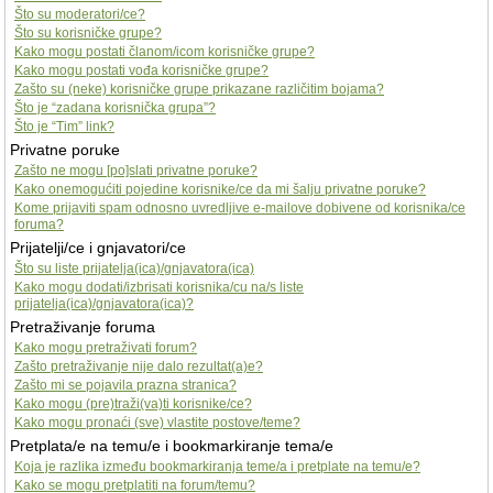
Što su moderatori/ce?
Što su korisničke grupe?
Kako mogu postati članom/icom korisničke grupe?
Kako mogu postati vođa korisničke grupe?
Zašto su (neke) korisničke grupe prikazane različitim bojama?
Što je “zadana korisnička grupa”?
Što je “Tim” link?
Privatne poruke
Zašto ne mogu [po]slati privatne poruke?
Kako onemogućiti pojedine korisnike/ce da mi šalju privatne poruke?
Kome prijaviti spam odnosno uvredljive e-mailove dobivene od korisnika/ce
foruma?
Prijatelji/ce i gnjavatori/ce
Što su liste prijatelja(ica)/gnjavatora(ica)
Kako mogu dodati/izbrisati korisnika/cu na/s liste
prijatelja(ica)/gnjavatora(ica)?
Pretraživanje foruma
Kako mogu pretraživati forum?
Zašto pretraživanje nije dalo rezultat(a)e?
Zašto mi se pojavila prazna stranica?
Kako mogu (pre)traži(va)ti korisnike/ce?
Kako mogu pronaći (sve) vlastite postove/teme?
Pretplata/e na temu/e i bookmarkiranje tema/e
Koja je razlika između bookmarkiranja teme/a i pretplate na temu/e?
Kako se mogu pretplatiti na forum/temu?