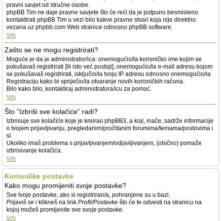
pravni savjet od stručne osobe.
phpBB Tim ne daje pravne savjete što će reći da je potpuno besmisleno
kontaktirati phpBB Tim u vezi bilo kakve pravne stvari koja nije direktno
vezana uz phpbb.com Web stranice odnosno phpBB software.
Vrh
Zašto se ne mogu registrirati?
Moguće je da je administrator/ica: onemogućio/la korisničko ime kojim se
pokušavaš registrirati [ili isto već postoji], onemogućio/la e-mail adresu kojom
se pokušavaš registrirati, isključio/la tvoju IP adresu odnosno onemogućio/la
Registraciju kako bi spriječio/la otvaranje novih korisničkih računa.
Bilo kako bilo, kontaktiraj administratora/icu za pomoć.
Vrh
Što “Izbriši sve kolačiće” radi?
Izbrisuje sve kolačiće koje je kreirao phpBB3, a koji, inače, sadrže informacije
o tvojem prijavljivanju, pregledanim/pročitanim forumima/temama/postovima i
sl.
Ukoliko imaš problema s prijavljivanjem/odjavljivanjem, (obično) pomaže
izbrisivanje kolačića.
Vrh
Korisničke postavke
Kako mogu promijeniti svoje postavke?
Sve tvoje postavke, ako si registriran/a, pohranjene su u bazi.
Prijaviš se
i klikneš na link
Profil/Postavke
što će te odvesti na stranicu na
kojoj možeš promijenite sve svoje postavke.
Vrh