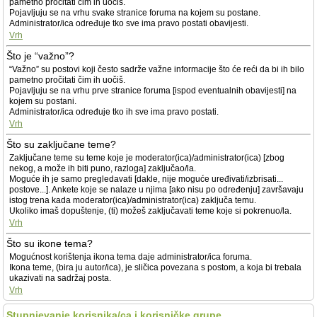
pametno pročitati čim ih uočiš.
Pojavljuju se na vrhu svake stranice foruma na kojem su postane.
Administrator/ica određuje tko sve ima pravo postati obavijesti.
Vrh
Što je “važno”?
“Važno” su postovi koji često sadrže važne informacije što će reći da bi ih bilo
pametno pročitati čim ih uočiš.
Pojavljuju se na vrhu prve stranice foruma [ispod eventualnih obavijesti] na
kojem su postani.
Administrator/ica određuje tko ih sve ima pravo postati.
Vrh
Što su zaključane teme?
Zaključane teme su teme koje je moderator(ica)/administrator(ica) [zbog
nekog, a može ih biti puno, razloga] zaključao/la.
Moguće ih je samo pregledavati [dakle, nije moguće uređivati/izbrisati...
postove...]. Ankete koje se nalaze u njima [ako nisu po određenju] završavaju
istog trena kada moderator(ica)/administrator(ica) zaključa temu.
Ukoliko imaš dopuštenje, (ti) možeš zaključavati teme koje si pokrenuo/la.
Vrh
Što su ikone tema?
Mogućnost korištenja ikona tema daje administrator/ica foruma.
Ikona teme, (bira ju autor/ica), je sličica povezana s postom, a koja bi trebala
ukazivati na sadržaj posta.
Vrh
Stupnjevanje korisnika/ca i korisničke grupe