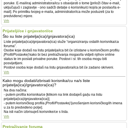
poruke. E-mailiraj administratora/icu s obavijesti o tome [priloži čitav e-mail,
uključujući i zaglavlje - ono sadrži detalje o korisniku/ci koji/a je poslao/la e-
mail]. Po primitku tvojeg e-maila, administrator/ica može poduzeti (za to
predviđene) mjere.
Vrh
Prijatelji/ce i gnjavatori/ce
Što su liste prijatelja(ica)/gnjavatora(ica)
Liste prijatelja(ica)/gnjavatora(ica) služe “organiziranju ostalih korisnika/ca
foruma”.
Osobe koje dodaš na listu prijatelja/ica bit će izlistane u korisničkom profilu
[Profil/Postavke]
kako bi bez pretraživanja mogao/la vidjeti njihov online
status te im poslati privatne poruke. Postovi i sl. tih osoba mogu biti
posvijetljeni.
Postovi osoba koje dodaš na listu gnjavatora/ica bit će zadano skriveni.
Vrh
Kako mogu dodati/izbrisati korisnika/cu na/s liste
prijatelja(ica)/gnjavatora(ica)?
Na dva načina:
- putem profila korisnika/ce [klikom na link dodaješ ga/ju na listu
prijatelja(ica)/gnjavatora(ica)];
- putem korisničkog profila
[Profil/Postavke]
[unošenjem korisničkog/ih imena
u za to predviđeno polje].
Na isti način izbrisuješ korisnike/ce s lista.
Vrh
Pretraživanje foruma