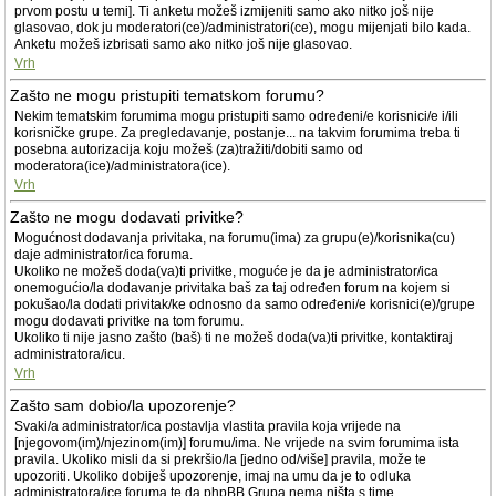
prvom postu u temi]. Ti anketu možeš izmijeniti samo ako nitko još nije
glasovao, dok ju moderatori(ce)/administratori(ce), mogu mijenjati bilo kada.
Anketu možeš izbrisati samo ako nitko još nije glasovao.
Vrh
Zašto ne mogu pristupiti tematskom forumu?
Nekim tematskim forumima mogu pristupiti samo određeni/e korisnici/e i/ili
korisničke grupe. Za pregledavanje, postanje... na takvim forumima treba ti
posebna autorizacija koju možeš (za)tražiti/dobiti samo od
moderatora(ice)/administratora(ice).
Vrh
Zašto ne mogu dodavati privitke?
Mogućnost dodavanja privitaka, na forumu(ima) za grupu(e)/korisnika(cu)
daje administrator/ica foruma.
Ukoliko ne možeš doda(va)ti privitke, moguće je da je administrator/ica
onemogućio/la dodavanje privitaka baš za taj određen forum na kojem si
pokušao/la dodati privitak/ke odnosno da samo određeni/e korisnici(e)/grupe
mogu dodavati privitke na tom forumu.
Ukoliko ti nije jasno zašto (baš) ti ne možeš doda(va)ti privitke, kontaktiraj
administratora/icu.
Vrh
Zašto sam dobio/la upozorenje?
Svaki/a administrator/ica postavlja vlastita pravila koja vrijede na
[njegovom(im)/njezinom(im)] forumu/ima. Ne vrijede na svim forumima ista
pravila. Ukoliko misli da si prekršio/la [jedno od/više] pravila, može te
upozoriti. Ukoliko dobiješ upozorenje, imaj na umu da je to odluka
administratora/ice foruma te da phpBB Grupa nema ništa s time.