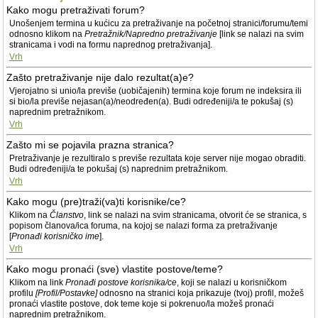
Kako mogu pretraživati forum?
Unošenjem termina u kućicu za pretraživanje na početnoj stranici/forumu/temi
odnosno klikom na
Pretražnik/Napredno pretraživanje
[link se nalazi na svim
stranicama i vodi na formu naprednog pretraživanja].
Vrh
Zašto pretraživanje nije dalo rezultat(a)e?
Vjerojatno si unio/la previše (uobičajenih) termina koje forum ne indeksira ili
si bio/la previše nejasan(a)/neodređen(a). Budi određeniji/a te pokušaj (s)
naprednim pretražnikom.
Vrh
Zašto mi se pojavila prazna stranica?
Pretraživanje je rezultiralo s previše rezultata koje server nije mogao obraditi.
Budi određeniji/a te pokušaj (s) naprednim pretražnikom.
Vrh
Kako mogu (pre)traži(va)ti korisnike/ce?
Klikom na
Članstvo
, link se nalazi na svim stranicama, otvorit će se stranica, s
popisom članova/ica foruma, na kojoj se nalazi forma za pretraživanje
[
Pronađi korisničko ime
].
Vrh
Kako mogu pronaći (sve) vlastite postove/teme?
Klikom na link
Pronađi postove korisnika/ce
, koji se nalazi u korisničkom
profilu
[Profil/Postavke]
odnosno na stranici koja prikazuje (tvoj) profil, možeš
pronaći vlastite postove, dok teme koje si pokrenuo/la možeš pronaći
naprednim pretražnikom.