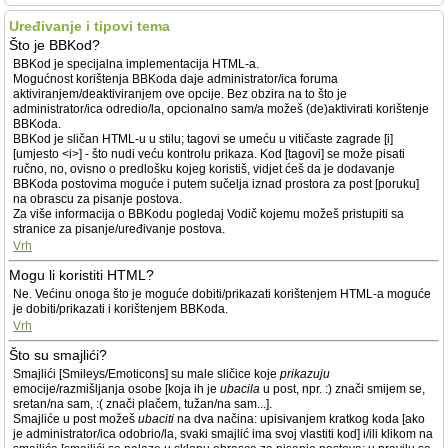
Uređivanje i tipovi tema
Što je BBKod?
BBKod je specijalna implementacija HTML-a.
Mogućnost korištenja BBKoda daje administrator/ica foruma
aktiviranjem/deaktiviranjem ove opcije. Bez obzira na to što je
administrator/ica odredio/la, opcionalno sam/a možeš (de)aktivirati korištenje
BBKoda.
BBKod je sličan HTML-u u stilu; tagovi se umeću u vitičaste zagrade [i]
[umjesto <i>] - što nudi veću kontrolu prikaza. Kod [tagovi] se može pisati
ručno, no, ovisno o predlošku kojeg koristiš, vidjet ćeš da je dodavanje
BBKoda postovima moguće i putem sučelja iznad prostora za post [poruku]
na obrascu za pisanje postova.
Za više informacija o BBKodu pogledaj Vodič kojemu možeš pristupiti sa
stranice za pisanje/uređivanje postova.
Vrh
Mogu li koristiti HTML?
Ne. Većinu onoga što je moguće dobiti/prikazati korištenjem HTML-a moguće
je dobiti/prikazati i korištenjem BBKoda.
Vrh
Što su smajlići?
Smajlići [Smileys/Emoticons] su male sličice koje
prikazuju
emocije/razmišljanja osobe [koja ih je
ubacila
u post, npr. :) znači smijem se,
sretan/na sam, :( znači plačem, tužan/na sam...].
Smajliće u post možeš
ubaciti
na dva načina: upisivanjem kratkog koda [ako
je administrator/ica odobrio/la, svaki smajlić ima svoj vlastiti kod] i/ili klikom na