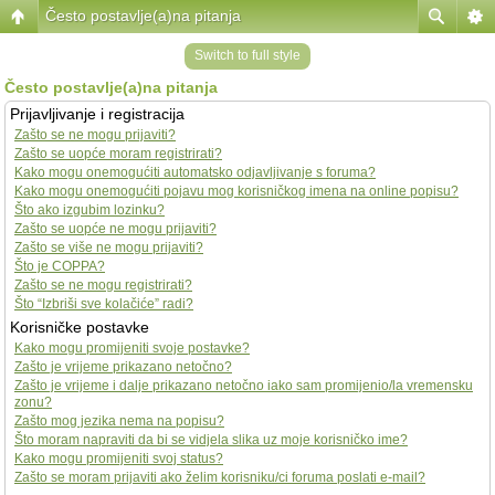
Često postavlje(a)na pitanja
Switch to full style
Često postavlje(a)na pitanja
Prijavljivanje i registracija
Zašto se ne mogu prijaviti?
Zašto se uopće moram registrirati?
Kako mogu onemogućiti automatsko odjavljivanje s foruma?
Kako mogu onemogućiti pojavu mog korisničkog imena na online popisu?
Što ako izgubim lozinku?
Zašto se uopće ne mogu prijaviti?
Zašto se više ne mogu prijaviti?
Što je COPPA?
Zašto se ne mogu registrirati?
Što “Izbriši sve kolačiće” radi?
Korisničke postavke
Kako mogu promijeniti svoje postavke?
Zašto je vrijeme prikazano netočno?
Zašto je vrijeme i dalje prikazano netočno iako sam promijenio/la vremensku
zonu?
Zašto mog jezika nema na popisu?
Što moram napraviti da bi se vidjela slika uz moje korisničko ime?
Kako mogu promijeniti svoj status?
Zašto se moram prijaviti ako želim korisniku/ci foruma poslati e-mail?