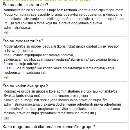
Što su administratori/ce?
Administratori/ce su osobe s najvišom razinom kontrole nad cijelim forumom.
Mogu kontrolirati sve aspekte foruma [postavljanje dopuštenja, isključivanje
korisnika/ca, stvaranje korisničkih grupa/moderatora(ica), moderiranje foruma
itd.], (a sve) ovisno o tome koja im je prava dodijelio/la glavni/a
administrator/ica.
Vrh
Što su moderatori/ce?
Moderatori/ce su osobe [osoba ili (korisnička) grupa osoba] čiji je
“posao”
održavanje foruma.
Imaju ovlasti mijenjanja/izbrisivanja postova,
zaključavanja/otključavanja/premještanja/izbrisivanja/razdvajanja tema u
forumima koje održavaju.
Tu su (i) da bi spriječili/e korisnike/ce od skretanja s tema/objavljivanja
nedopuštenih sadržaja i sl.
Vrh
Što su korisničke grupe?
Korisničke grupe su grupe u koje administratori/ce grupiraju korisnike/ce.
Svaki/a korisnik/ca može pripadati većem broju grupa.
Svakoj grupi mogu biti dodijeljena individualna prava pristupa, što
administratorima/cama olakšava dodjeljivanje određenih prava određenim
korisnicima/ama [npr. proglašavanje više korisnika/ca moderatorima/cama
foruma, pravo pristupa “privatnim” tematskim forumima itd.].
Vrh
Kako mogu postati članom/icom korisničke grupe?