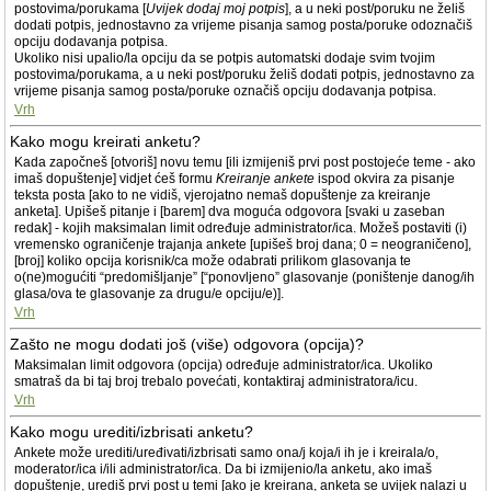
postovima/porukama [
Uvijek dodaj moj potpis
], a u neki post/poruku ne želiš
dodati potpis, jednostavno za vrijeme pisanja samog posta/poruke odoznačiš
opciju dodavanja potpisa.
Ukoliko nisi upalio/la opciju da se potpis automatski dodaje svim tvojim
postovima/porukama, a u neki post/poruku želiš dodati potpis, jednostavno za
vrijeme pisanja samog posta/poruke označiš opciju dodavanja potpisa.
Vrh
Kako mogu kreirati anketu?
Kada započneš [otvoriš] novu temu [ili izmijeniš prvi post postojeće teme - ako
imaš dopuštenje] vidjet ćeš formu
Kreiranje ankete
ispod okvira za pisanje
teksta posta [ako to ne vidiš, vjerojatno nemaš dopuštenje za kreiranje
anketa]. Upišeš pitanje i [barem] dva moguća odgovora [svaki u zaseban
redak] - kojih maksimalan limit određuje administrator/ica. Možeš postaviti (i)
vremensko ograničenje trajanja ankete [upišeš broj dana; 0 = neograničeno],
[broj] koliko opcija korisnik/ca može odabrati prilikom glasovanja te
o(ne)mogućiti “predomišljanje” [“ponovljeno” glasovanje (poništenje danog/ih
glasa/ova te glasovanje za drugu/e opciju/e)].
Vrh
Zašto ne mogu dodati još (više) odgovora (opcija)?
Maksimalan limit odgovora (opcija) određuje administrator/ica. Ukoliko
smatraš da bi taj broj trebalo povećati, kontaktiraj administratora/icu.
Vrh
Kako mogu urediti/izbrisati anketu?
Ankete može urediti/uređivati/izbrisati samo ona/j koja/i ih je i kreirala/o,
moderator/ica i/ili administrator/ica. Da bi izmijenio/la anketu, ako imaš
dopuštenje, urediš prvi post u temi [ako je kreirana, anketa se uvijek nalazi u