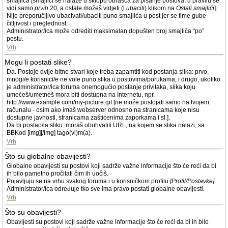
smajlića [smajlići se nalaze u sklopu obrasca za pisanje postova; u pravilu se
vidi samo
prvih
20, a ostale možeš vidjeti (i
ubaciti
) klikom na
Ostali smajlići
].
Nije preporučljivo ubacivati/ubaciti puno smajlića u post jer se time gube
čitljivost i preglednost.
Administrator/ica može odrediti maksimalan dopušten broj smajlića “po”
postu.
Vrh
Mogu li postati slike?
Da. Postoje dvije bitne stvari koje treba zapamtiti kod postanja slika: prvo,
mnogi/e korisnici/e ne vole puno slika u postovima/porukama, i drugo, ukoliko
je administrator/ica foruma onemogućio postanje privitaka, slika koju
umećeš/umetneš mora biti dostupna na Internetu, npr.
http://www.example.com/my-picture.gif [ne može postojati samo na tvojem
računalu - osim ako imaš webserver odnosno na stranicama koje nisu
dostupne javnosti, stranicama zaštićenima zaporkama i sl.].
Da bi postao/la sliku: moraš obuhvatiti URL, na kojem se slika nalazi, sa
BBKod [img][/img] tago(vi)m(a).
Vrh
Što su globalne obavijesti?
Globalne obavijesti su postovi koji sadrže važne informacije što će reći da bi
ih bilo pametno pročitati čim ih uočiš.
Pojavljuju se na vrhu svakog foruma i u korisničkom profilu
[Profil/Postavke]
.
Administrator/ica određuje tko sve ima pravo postati globalne obavijesti.
Vrh
Što su obavijesti?
Obavijesti su postovi koji sadrže važne informacije što će reći da bi ih bilo