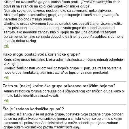
Klikneš na
Korisničke grupe
u korisničkom profilu
[Profil/Postavke]
što će te
odvesti na stranicu na kojoj ćeš vidjeti korisničke grupe.
Nemaju sve grupe
otvoren pristup
; neke su zatvorene, neke skrivene...
Ako imaš pristup korisničkoj grupi, za pristupanje klikneš na odgovarajuću
naredbu [obično
Pristupi grupi
].
Ukoliko je grupa otvorenog tipa, automatski ćeš postati članom/icom, ukoliko
je za pristupanje potrebno odobrenje, vođa grupe će odobriti/neodobriti
zahtjev, ako neodobri zahtjev bilo bi lijepo da ga/ju ne gnjaviš traženjem
objašnjenja, jer, ako se zaista dogodilo da ti je neodobri/la zahtjev, sigurno je
imao/la dobar razlog.
Vrh
Kako mogu postati vođa korisničke grupe?
Korisničke grupe inicijalno kreira administrator/ica pri čemu odmah određuje i
vođu grupe.
Ukoliko želiš postati vođom već postojeće grupe ili, pak, (za)tražiti otvaranje
nove grupe, kontaktiraj administratora/icu [npr. privatnom porukom].
Vrh
Zašto su (neke) korisničke grupe prikazane različitim bojama?
Administrator/ica foruma određuje boje [članova/ica] korisničkih grupa kako bi
ih bilo lakše identificirati/razlikovati.
Vrh
Što je “zadana korisnička grupa”?
Ukoliko si član/ica više od jedne grupe, postavke tvoje zadane grupe odnosit
će se na prikaz tvojeg korisničkog imena u smislu kojom će bojom te s kojim
statusom biti prikazano. Administrator/ica može odobriti promjenu zadane
grupe putem korisničkog profila
[Profil/Postavke]
.