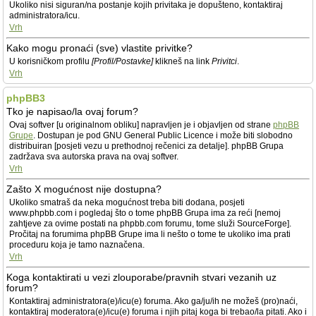
Ukoliko nisi siguran/na postanje kojih privitaka je dopušteno, kontaktiraj
administratora/icu.
Vrh
Kako mogu pronaći (sve) vlastite privitke?
U korisničkom profilu
[Profil/Postavke]
klikneš na link
Privitci
.
Vrh
phpBB3
Tko je napisao/la ovaj forum?
Ovaj softver [u originalnom obliku] napravljen je i objavljen od strane
phpBB
Grupe
. Dostupan je pod GNU General Public Licence i može biti slobodno
distribuiran [posjeti vezu u prethodnoj rečenici za detalje]. phpBB Grupa
zadržava sva autorska prava na ovaj softver.
Vrh
Zašto X mogućnost nije dostupna?
Ukoliko smatraš da neka mogućnost treba biti dodana, posjeti
www.phpbb.com i pogledaj što o tome phpBB Grupa ima za reći [nemoj
zahtjeve za ovime postati na phpbb.com forumu, tome služi SourceForge].
Pročitaj na forumima phpBB Grupe ima li nešto o tome te ukoliko ima prati
proceduru koja je tamo naznačena.
Vrh
Koga kontaktirati u vezi zlouporabe/pravnih stvari vezanih uz
forum?
Kontaktiraj administratora(e)/icu(e) foruma. Ako ga/ju/ih ne možeš (pro)naći,
kontaktiraj moderatora(e)/icu(e) foruma i njih pitaj koga bi trebao/la pitati. Ako i