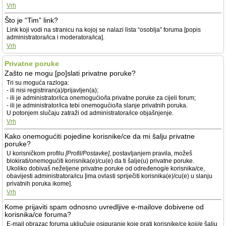
Vrh
Što je “Tim” link?
Link koji vodi na stranicu na kojoj se nalazi lista “osoblja” foruma [popis
administratora/ica i moderatora/ica].
Vrh
Privatne poruke
Zašto ne mogu [po]slati privatne poruke?
Tri su moguća razloga:
- ili nisi registriran(a)/prijavljen(a);
- ili je administrator/ica onemogućio/la privatne poruke za cijeli forum;
- ili je administrator/ica tebi onemogućio/la slanje privatnih poruka.
U potonjem slučaju zatraži od administratora/ice objašnjenje.
Vrh
Kako onemogućiti pojedine korisnike/ce da mi šalju privatne
poruke?
U korisničkom profilu
[Profil/Postavke]
, postavljanjem pravila, možeš
blokirati/onemogućiti korisnika(e)/cu(e) da ti šalje(u) privatne poruke.
Ukoliko dobivaš neželjene privatne poruke od određenog/e korisnika/ce,
obavijesti administratora/icu [ima ovlasti spriječiti korisnika(e)/cu(e) u slanju
privatnih poruka ikome].
Vrh
Kome prijaviti spam odnosno uvredljive e-mailove dobivene od
korisnika/ce foruma?
E-mail obrazac foruma uključuje osiguranje koje prati korisnike/ce koji/e šalju