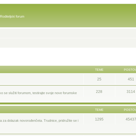
Roditeljski forum
TEME
POSTOV
25
451
228
3114
ako se služiti forumom, testirajte svoje nove forumske
TEME
POSTOV
1295
4543
ma za dolazak novorođenčeta. Trudnice, pridružite se i