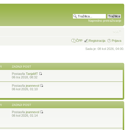
Napredno pretraživanje
ČPP
Registracija
Prijava
Sada je: 08 kol 2026, 04:00.
I
ZADNJI POST
Postao/la
TanjaMT
06 tra 2018, 08:32
Postao/la
jeannevol
06 kol 2026, 01:10
I
ZADNJI POST
Postao/la
jeannevol
7
06 kol 2026, 01:14