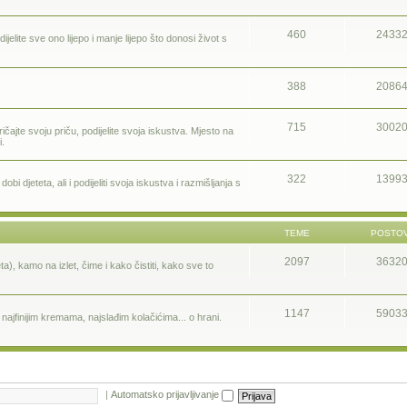
460
2433
ijelite sve ono lijepo i manje lijepo što donosi život s
388
2086
715
3002
ičajte svoju priču, podijelite svoja iskustva. Mjesto na
i.
322
1399
i djeteta, ali i podijeliti svoja iskustva i razmišljanja s
TEME
POSTOV
2097
3632
a), kamo na izlet, čime i kako čistiti, kako sve to
1147
5903
ajfinijim kremama, najslađim kolačićima... o hrani.
|
Automatsko prijavljivanje