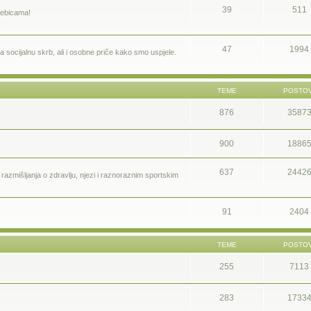
39
511
bebicama!
47
1994
 socijalnu skrb, ali i osobne priče kako smo uspjele.
TEME
POSTOV
876
3587
900
1886
637
2442
a i razmišljanja o zdravlju, njezi i raznoraznim sportskim
91
2404
TEME
POSTOV
255
7113
283
1733