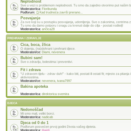
Neplodnost
Sve u vezi s problemom neplodnosti. Tu smo da zajedno otvorimo put našim 
Moderator/ica:
Floribunda
Podforum:
Kad trudnoća završi prerano...
Posvajanje
Za sve koji su u postupku posvajanja, udomljenja. Sve o zakonima, centrima za
Tu smo da damo potporu i snagu za krenuti dalje do cilja - postati roditelj!
Moderator/ica:
ančica28
PREHRANA I ZDRAVLJE
Cica, boca, žlica
O dojenju, (na)dohrani i prehrani djece.
Moderatori/ce:
Diami
,
nevenera
Bubini sam!
Sve o zdravlju, bolestima i preventivi.
Fit i zdrava
“U zdravom tijelu - zdrav duh!” - kako biti, postati ili ostati fit; mjesto za pitanj
aktivnostima.
Moderatori/ce:
nevenera
,
ivana7997
Bakina apoteka
Moderator/ica:
direktorica svemira
DJECA
Nedonoščad
Mi smo mali, veliki borci.
Moderator/ica:
nadicab
Djeca od 0 do 1
Podforum posvećen prvoj godini života vašeg djeteta.
Moderator/ica:
Hajdi