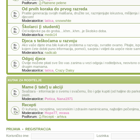
Podforum:
Platnene pelene
Od prvih koraka do prvog razreda
Pratite generaciju svojih mališana, družite se, razmjenjujte iskustva, mišljenja i d
djecom!
Moderatori/ce:
latica
,
snowwhite
Školarci (i studenti)
Od kolijevke pa do groba....khm...khm...je školsko doba.
Moderator/ica:
medo14
Djeca s teškoćama u razvoju
Ako vaše dijete ima bilo kakvih problema u razvoju, svratite ovamo. Pitajte, ispr
kojem ćete dobiti puno informacija, pomoći, savjeta i vidjeti da uopće niste sam
Moderator/ica:
nadicab
Odgoj djece
Ovdje možete pitati sve što vas zanima u vezi odgoja i roditeljstva, neovisno o dob
drugim mamama.
Moderatori/ce:
latica
,
Crazy Daisy
KUTAK ZA RODITELJE
Mame (i tate!) u akciji
Svaštara - informacije o svemu i svačemu, što i gdje kupiti (od haljine do parket
platiti...
Moderatori/ce:
Potica
,
Nana1971
Recepti
O kuhanju, receptima, sezonskim i zdravim namirnicama, najboljim pečenjima, n
Moderatori/ce:
Hope77
,
mrava
Podforum:
Recepti - arhiva
PRIJAVA
•
REGISTRACIJA
Korisničko ime:
Lozinka: