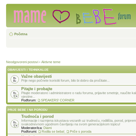
Početna
Neodgovoreni postovi
•
Aktivne teme
OBAVIJESTI I TEHNIKALIJE
Važne obavijesti
Prije nego počnete koristiti forum, bilo bi dobro da pročitate...
Pitajte i probajte
Pitajte moderatore i administratore o radu foruma, prijavite smetnje, naučite k
vjestine...
Podforum:
SPEAKERS' CORNER
PRIJE BEBE I NA PORODU
Trudnoća i porod
Informacije i razmjena iskustava vezanih uz trudnoću, rodilišta, porod, pripre
svakodnevnom ugodnom čavrljanju na svom generacijskom topicu!
Moderator/ica:
Diami
Podforumi:
Rodila se beba!
,
Priče s poroda