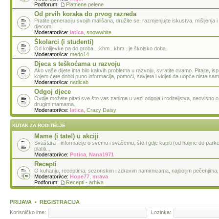
Podforum:
Platnene pelene
Od prvih koraka do prvog razreda
Pratite generaciju svojih mališana, družite se, razmjenjujte iskustva, mišljenja i d
djecom!
Moderatori/ce:
latica
,
snowwhite
Školarci (i studenti)
Od kolijevke pa do groba....khm...khm...je školsko doba.
Moderator/ica:
medo14
Djeca s teškoćama u razvoju
Ako vaše dijete ima bilo kakvih problema u razvoju, svratite ovamo. Pitajte, ispr
kojem ćete dobiti puno informacija, pomoći, savjeta i vidjeti da uopće niste sam
Moderator/ica:
nadicab
Odgoj djece
Ovdje možete pitati sve što vas zanima u vezi odgoja i roditeljstva, neovisno o dob
drugim mamama.
Moderatori/ce:
latica
,
Crazy Daisy
KUTAK ZA RODITELJE
Mame (i tate!) u akciji
Svaštara - informacije o svemu i svačemu, što i gdje kupiti (od haljine do parket
platiti...
Moderatori/ce:
Potica
,
Nana1971
Recepti
O kuhanju, receptima, sezonskim i zdravim namirnicama, najboljim pečenjima, n
Moderatori/ce:
Hope77
,
mrava
Podforum:
Recepti - arhiva
PRIJAVA
•
REGISTRACIJA
Korisničko ime:
Lozinka: