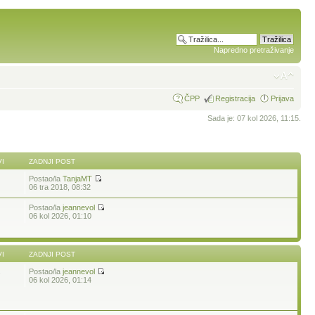
Napredno pretraživanje
ČPP
Registracija
Prijava
Sada je: 07 kol 2026, 11:15.
I
ZADNJI POST
Postao/la
TanjaMT
06 tra 2018, 08:32
Postao/la
jeannevol
06 kol 2026, 01:10
I
ZADNJI POST
Postao/la
jeannevol
7
06 kol 2026, 01:14