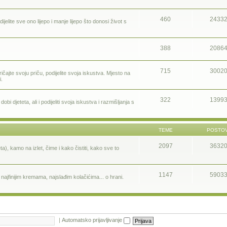
460
2433
ijelite sve ono lijepo i manje lijepo što donosi život s
388
2086
715
3002
ičajte svoju priču, podijelite svoja iskustva. Mjesto na
i.
322
1399
i djeteta, ali i podijeliti svoja iskustva i razmišljanja s
TEME
POSTOV
2097
3632
a), kamo na izlet, čime i kako čistiti, kako sve to
1147
5903
ajfinijim kremama, najslađim kolačićima... o hrani.
|
Automatsko prijavljivanje