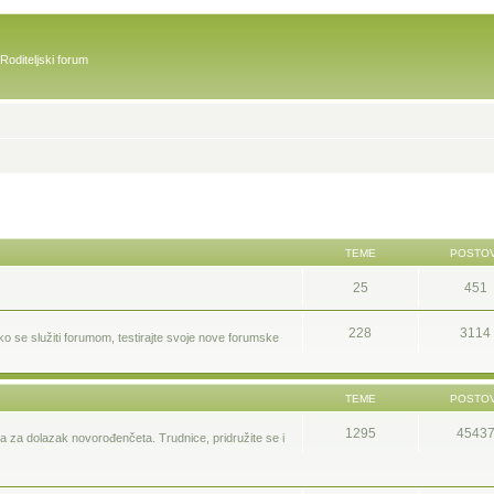
Roditeljski forum
TEME
POSTOV
25
451
228
3114
ako se služiti forumom, testirajte svoje nove forumske
TEME
POSTOV
1295
4543
ma za dolazak novorođenčeta. Trudnice, pridružite se i