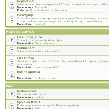
Neplodnost
Sve u vezi s problemom neplodnosti. Tu smo da zajedno otvorimo put našim 
Moderator/ica:
Floribunda
Podforum:
Kad trudnoća završi prerano...
Posvajanje
Za sve koji su u postupku posvajanja, udomljenja. Sve o zakonima, centrima za
Tu smo da damo potporu i snagu za krenuti dalje do cilja - postati roditelj!
Moderator/ica:
ančica28
PREHRANA I ZDRAVLJE
Cica, boca, žlica
O dojenju, (na)dohrani i prehrani djece.
Moderatori/ce:
Diami
,
nevenera
Bubini sam!
Sve o zdravlju, bolestima i preventivi.
Fit i zdrava
“U zdravom tijelu - zdrav duh!” - kako biti, postati ili ostati fit; mjesto za pitanj
aktivnostima.
Moderatori/ce:
nevenera
,
ivana7997
Bakina apoteka
Moderator/ica:
direktorica svemira
DJECA
Nedonoščad
Mi smo mali, veliki borci.
Moderator/ica:
nadicab
Djeca od 0 do 1
Podforum posvećen prvoj godini života vašeg djeteta.
Moderator/ica:
Hajdi