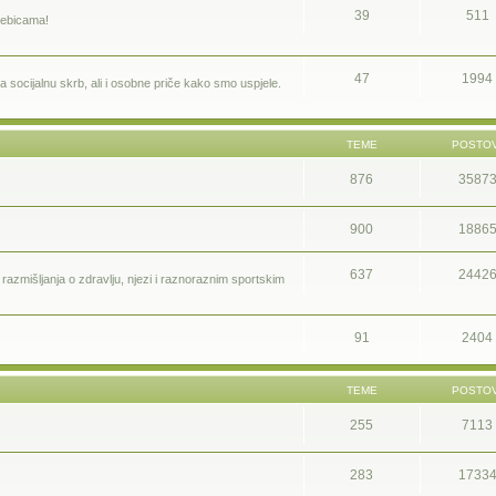
39
511
bebicama!
47
1994
 socijalnu skrb, ali i osobne priče kako smo uspjele.
TEME
POSTOV
876
3587
900
1886
637
2442
a i razmišljanja o zdravlju, njezi i raznoraznim sportskim
91
2404
TEME
POSTOV
255
7113
283
1733