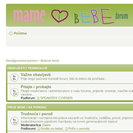
Početna
Neodgovoreni postovi
•
Aktivne teme
OBAVIJESTI I TEHNIKALIJE
Važne obavijesti
Prije nego počnete koristiti forum, bilo bi dobro da pročitate...
Pitajte i probajte
Pitajte moderatore i administratore o radu foruma, prijavite smetnje, naučite k
vjestine...
Podforum:
SPEAKERS' CORNER
PRIJE BEBE I NA PORODU
Trudnoća i porod
Informacije i razmjena iskustava vezanih uz trudnoću, rodilišta, porod, pripre
svakodnevnom ugodnom čavrljanju na svom generacijskom topicu!
Moderator/ica:
Diami
Podforumi:
Rodila se beba!
,
Priče s poroda