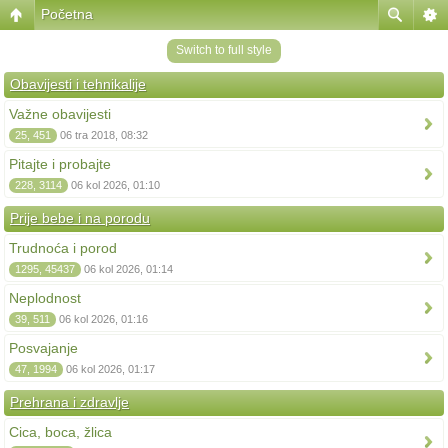
Početna
Switch to full style
Obavijesti i tehnikalije
Važne obavijesti
25, 451
06 tra 2018, 08:32
Pitajte i probajte
228, 3114
06 kol 2026, 01:10
Prije bebe i na porodu
Trudnoća i porod
1295, 45437
06 kol 2026, 01:14
Neplodnost
39, 511
06 kol 2026, 01:16
Posvajanje
47, 1994
06 kol 2026, 01:17
Prehrana i zdravlje
Cica, boca, žlica