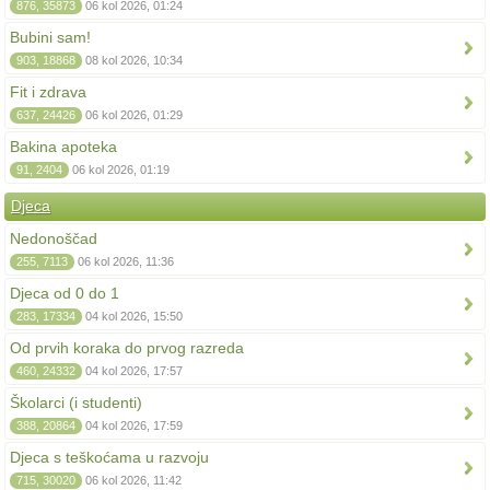
876, 35873
06 kol 2026, 01:24
Bubini sam!
903, 18868
08 kol 2026, 10:34
Fit i zdrava
637, 24426
06 kol 2026, 01:29
Bakina apoteka
91, 2404
06 kol 2026, 01:19
Djeca
Nedonoščad
255, 7113
06 kol 2026, 11:36
Djeca od 0 do 1
283, 17334
04 kol 2026, 15:50
Od prvih koraka do prvog razreda
460, 24332
04 kol 2026, 17:57
Školarci (i studenti)
388, 20864
04 kol 2026, 17:59
Djeca s teškoćama u razvoju
715, 30020
06 kol 2026, 11:42