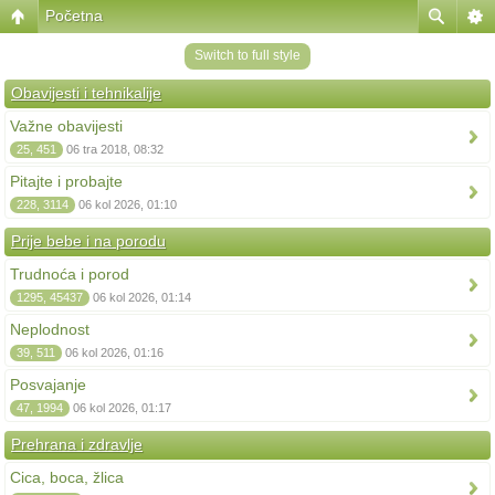
Početna
Switch to full style
Obavijesti i tehnikalije
Važne obavijesti
25, 451
06 tra 2018, 08:32
Pitajte i probajte
228, 3114
06 kol 2026, 01:10
Prije bebe i na porodu
Trudnoća i porod
1295, 45437
06 kol 2026, 01:14
Neplodnost
39, 511
06 kol 2026, 01:16
Posvajanje
47, 1994
06 kol 2026, 01:17
Prehrana i zdravlje
Cica, boca, žlica