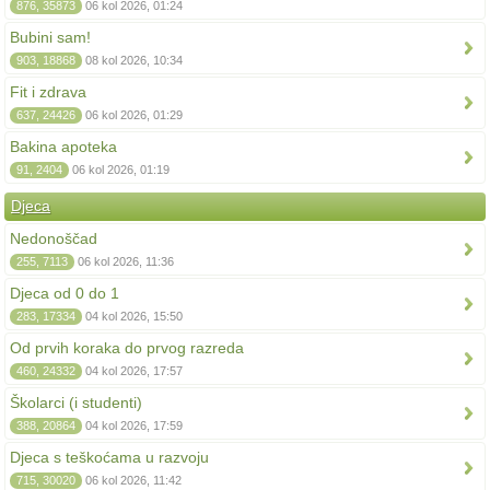
876, 35873
06 kol 2026, 01:24
Bubini sam!
903, 18868
08 kol 2026, 10:34
Fit i zdrava
637, 24426
06 kol 2026, 01:29
Bakina apoteka
91, 2404
06 kol 2026, 01:19
Djeca
Nedonoščad
255, 7113
06 kol 2026, 11:36
Djeca od 0 do 1
283, 17334
04 kol 2026, 15:50
Od prvih koraka do prvog razreda
460, 24332
04 kol 2026, 17:57
Školarci (i studenti)
388, 20864
04 kol 2026, 17:59
Djeca s teškoćama u razvoju
715, 30020
06 kol 2026, 11:42