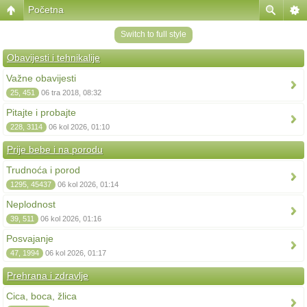
Početna
Switch to full style
Obavijesti i tehnikalije
Važne obavijesti
25, 451
06 tra 2018, 08:32
Pitajte i probajte
228, 3114
06 kol 2026, 01:10
Prije bebe i na porodu
Trudnoća i porod
1295, 45437
06 kol 2026, 01:14
Neplodnost
39, 511
06 kol 2026, 01:16
Posvajanje
47, 1994
06 kol 2026, 01:17
Prehrana i zdravlje
Cica, boca, žlica