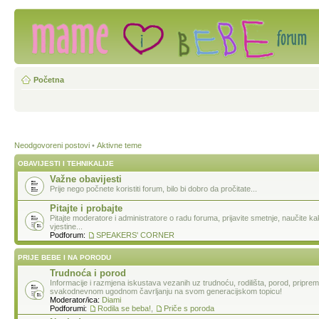
Početna
Neodgovoreni postovi
•
Aktivne teme
OBAVIJESTI I TEHNIKALIJE
Važne obavijesti
Prije nego počnete koristiti forum, bilo bi dobro da pročitate...
Pitajte i probajte
Pitajte moderatore i administratore o radu foruma, prijavite smetnje, naučite k
vjestine...
Podforum:
SPEAKERS' CORNER
PRIJE BEBE I NA PORODU
Trudnoća i porod
Informacije i razmjena iskustava vezanih uz trudnoću, rodilišta, porod, pripre
svakodnevnom ugodnom čavrljanju na svom generacijskom topicu!
Moderator/ica:
Diami
Podforumi:
Rodila se beba!
,
Priče s poroda