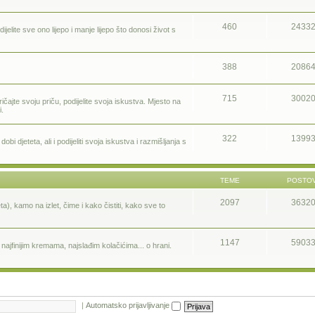
460
2433
ijelite sve ono lijepo i manje lijepo što donosi život s
388
2086
715
3002
ičajte svoju priču, podijelite svoja iskustva. Mjesto na
i.
322
1399
i djeteta, ali i podijeliti svoja iskustva i razmišljanja s
TEME
POSTOV
2097
3632
a), kamo na izlet, čime i kako čistiti, kako sve to
1147
5903
ajfinijim kremama, najslađim kolačićima... o hrani.
|
Automatsko prijavljivanje