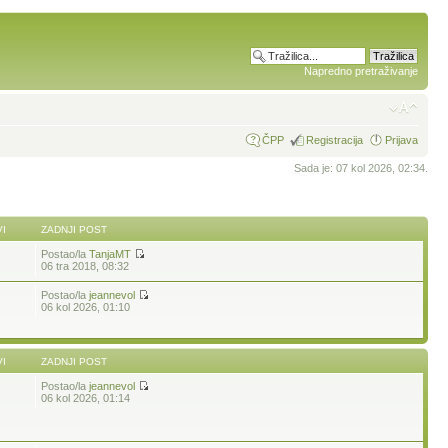
Napredno pretraživanje
ČPP
Registracija
Prijava
Sada je: 07 kol 2026, 02:34.
I
ZADNJI POST
Postao/la
TanjaMT
06 tra 2018, 08:32
Postao/la
jeannevol
06 kol 2026, 01:10
I
ZADNJI POST
Postao/la
jeannevol
7
06 kol 2026, 01:14