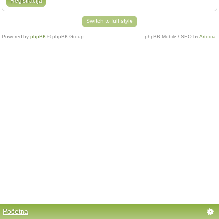
Registracija
Switch to full style
Powered by
phpBB
© phpBB Group.
phpBB Mobile / SEO by
Artodia
.
Početna