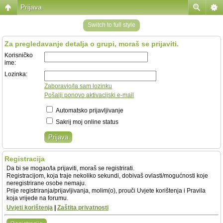
Prijava
Switch to full style
Za pregledavanje detalja o grupi, moraš se prijaviti.
Korisničko
ime:
Lozinka:
Zaboravio/la sam lozinku
Pošalji ponovo aktivacijski e-mail
Automatsko prijavljivanje
Sakrij moj online status
Registracija
Da bi se mogao/la prijaviti, moraš se registrirati.
Registracijom, koja traje nekoliko sekundi, dobivaš ovlasti/mogućnosti koje
neregistrirane osobe nemaju.
Prije registriranja/prijavljivanja, molim(o), prouči Uvjete korištenja i Pravila
koja vrijede na forumu.
Uvjeti korištenja
|
Zaštita privatnosti