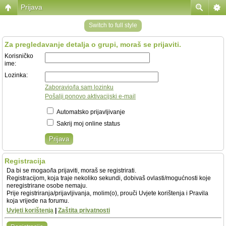
Prijava
Switch to full style
Za pregledavanje detalja o grupi, moraš se prijaviti.
Korisničko
ime:
Lozinka:
Zaboravio/la sam lozinku
Pošalji ponovo aktivacijski e-mail
Automatsko prijavljivanje
Sakrij moj online status
Registracija
Da bi se mogao/la prijaviti, moraš se registrirati.
Registracijom, koja traje nekoliko sekundi, dobivaš ovlasti/mogućnosti koje
neregistrirane osobe nemaju.
Prije registriranja/prijavljivanja, molim(o), prouči Uvjete korištenja i Pravila
koja vrijede na forumu.
Uvjeti korištenja
|
Zaštita privatnosti