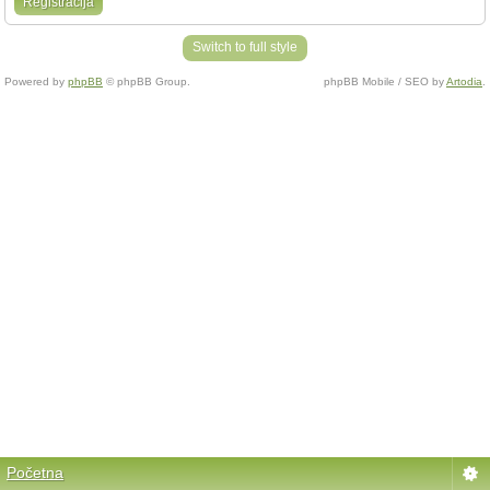
Registracija
Switch to full style
Powered by
phpBB
© phpBB Group.
phpBB Mobile / SEO by
Artodia
.
Početna