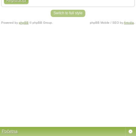
Registracija
Switch to full style
Powered by
phpBB
© phpBB Group.
phpBB Mobile / SEO by
Artodia
.
Početna