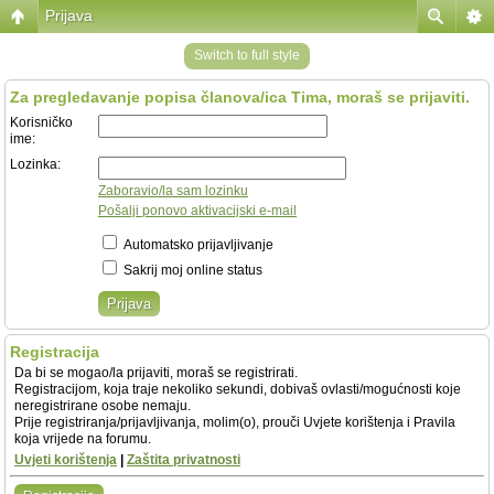
Prijava
Switch to full style
Za pregledavanje popisa članova/ica Tima, moraš se prijaviti.
Korisničko
ime:
Lozinka:
Zaboravio/la sam lozinku
Pošalji ponovo aktivacijski e-mail
Automatsko prijavljivanje
Sakrij moj online status
Registracija
Da bi se mogao/la prijaviti, moraš se registrirati.
Registracijom, koja traje nekoliko sekundi, dobivaš ovlasti/mogućnosti koje
neregistrirane osobe nemaju.
Prije registriranja/prijavljivanja, molim(o), prouči Uvjete korištenja i Pravila
koja vrijede na forumu.
Uvjeti korištenja
|
Zaštita privatnosti