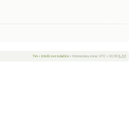
Tim
•
Izbriši sve kolačiće
• Vremenska zona: UTC + 01:00 [
LJV
]