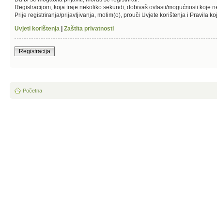
Registracijom, koja traje nekoliko sekundi, dobivaš ovlasti/mogućnosti koje 
Prije registriranja/prijavljivanja, molim(o), prouči Uvjete korištenja i Pravila k
Uvjeti korištenja
|
Zaštita privatnosti
Registracija
Početna