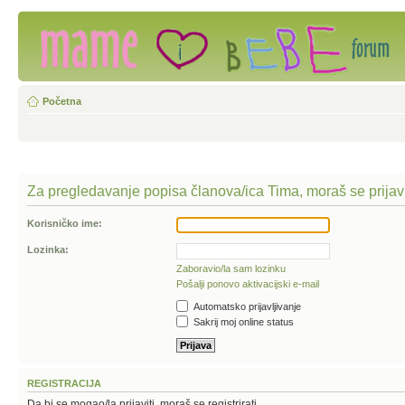
Početna
Za pregledavanje popisa članova/ica Tima, moraš se prijavi
Korisničko ime:
Lozinka:
Zaboravio/la sam lozinku
Pošalji ponovo aktivacijski e-mail
Automatsko prijavljivanje
Sakrij moj online status
REGISTRACIJA
Da bi se mogao/la prijaviti, moraš se registrirati.