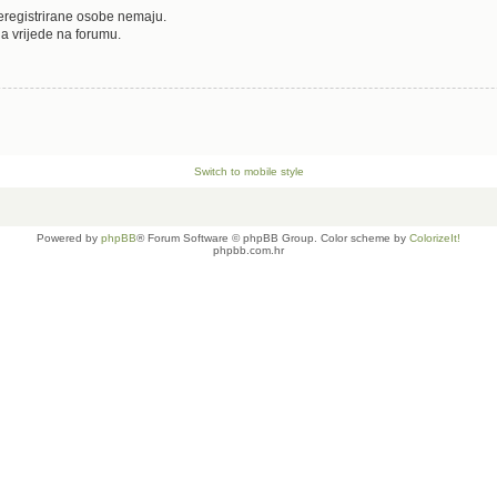
neregistrirane osobe nemaju.
oja vrijede na forumu.
Switch to mobile style
Powered by
phpBB
® Forum Software © phpBB Group. Color scheme by
ColorizeIt!
phpbb.com.hr