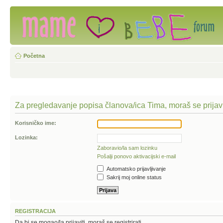
Početna
Za pregledavanje popisa članova/ica Tima, moraš se prijavi
Korisničko ime:
Lozinka:
Zaboravio/la sam lozinku
Pošalji ponovo aktivacijski e-mail
Automatsko prijavljivanje
Sakrij moj online status
REGISTRACIJA
Da bi se mogao/la prijaviti, moraš se registrirati.