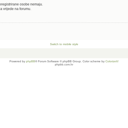
neregistrirane osobe nemaju.
oja vrijede na forumu.
Switch to mobile style
Powered by
phpBB
® Forum Software © phpBB Group. Color scheme by
ColorizeIt!
phpbb.com.hr