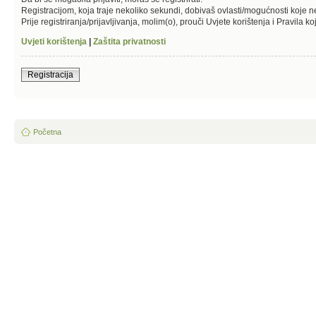
Registracijom, koja traje nekoliko sekundi, dobivaš ovlasti/mogućnosti koje 
Prije registriranja/prijavljivanja, molim(o), prouči Uvjete korištenja i Pravila k
Uvjeti korištenja
|
Zaštita privatnosti
Registracija
Početna