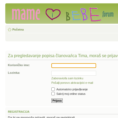
Početna
Za pregledavanje popisa članova/ica Tima, moraš se prijavi
Korisničko ime:
Lozinka:
Zaboravio/la sam lozinku
Pošalji ponovo aktivacijski e-mail
Automatsko prijavljivanje
Sakrij moj online status
REGISTRACIJA
Da bi se mogao/la prijaviti, moraš se registrirati.