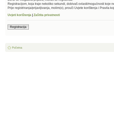
Registracijom, koja traje nekoliko sekundi, dobivaš ovlasti/mogućnosti koje 
Prije registriranja/prijavljivanja, molim(o), prouči Uvjete korištenja i Pravila k
Uvjeti korištenja
|
Zaštita privatnosti
Registracija
Početna