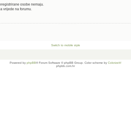
neregistrirane osobe nemaju.
oja vrijede na forumu.
Switch to mobile style
Powered by
phpBB
® Forum Software © phpBB Group. Color scheme by
ColorizeIt!
phpbb.com.hr