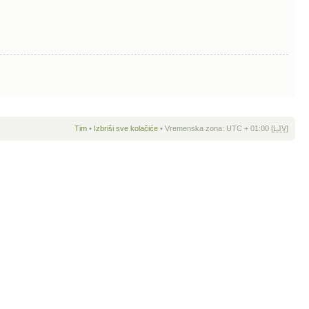
Tim
•
Izbriši sve kolačiće
• Vremenska zona: UTC + 01:00 [
LJV
]