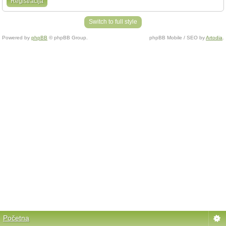
Registracija
Switch to full style
Powered by
phpBB
© phpBB Group.
phpBB Mobile / SEO by
Artodia
.
Početna