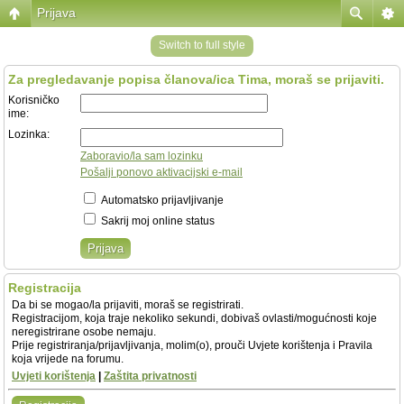
Prijava
Switch to full style
Za pregledavanje popisa članova/ica Tima, moraš se prijaviti.
Korisničko
ime:
Lozinka:
Zaboravio/la sam lozinku
Pošalji ponovo aktivacijski e-mail
Automatsko prijavljivanje
Sakrij moj online status
Registracija
Da bi se mogao/la prijaviti, moraš se registrirati.
Registracijom, koja traje nekoliko sekundi, dobivaš ovlasti/mogućnosti koje
neregistrirane osobe nemaju.
Prije registriranja/prijavljivanja, molim(o), prouči Uvjete korištenja i Pravila
koja vrijede na forumu.
Uvjeti korištenja
|
Zaštita privatnosti