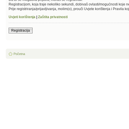
Registracijom, koja traje nekoliko sekundi, dobivaš ovlasti/mogućnosti koje 
Prije registriranja/prijavljivanja, molim(o), prouči Uvjete korištenja i Pravila k
Uvjeti korištenja
|
Zaštita privatnosti
Registracija
Početna