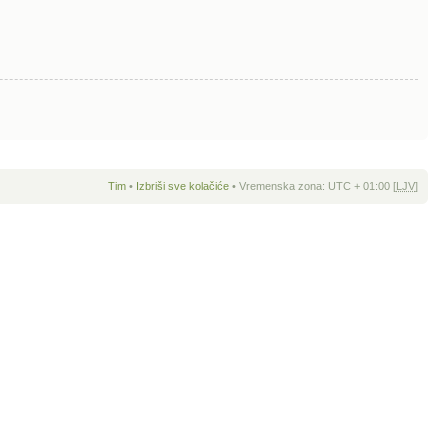
Tim
•
Izbriši sve kolačiće
• Vremenska zona: UTC + 01:00 [
LJV
]