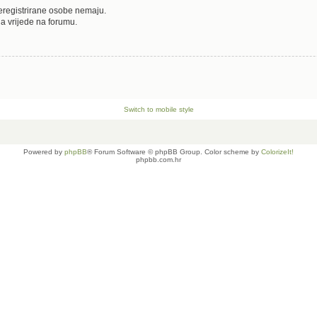
neregistrirane osobe nemaju.
oja vrijede na forumu.
Switch to mobile style
Powered by
phpBB
® Forum Software © phpBB Group. Color scheme by
ColorizeIt!
phpbb.com.hr