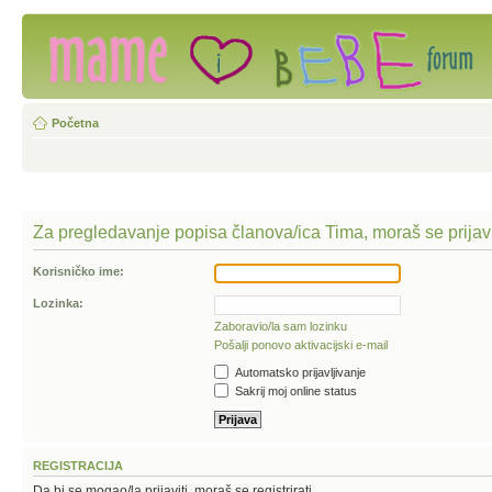
Početna
Za pregledavanje popisa članova/ica Tima, moraš se prijavi
Korisničko ime:
Lozinka:
Zaboravio/la sam lozinku
Pošalji ponovo aktivacijski e-mail
Automatsko prijavljivanje
Sakrij moj online status
REGISTRACIJA
Da bi se mogao/la prijaviti, moraš se registrirati.