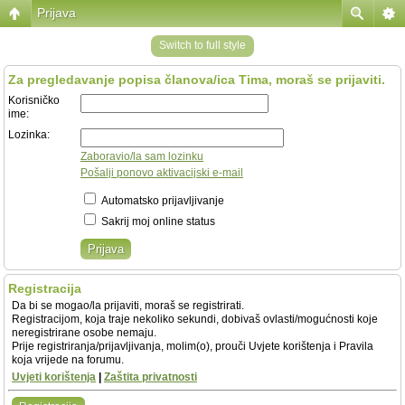
Prijava
Switch to full style
Za pregledavanje popisa članova/ica Tima, moraš se prijaviti.
Korisničko
ime:
Lozinka:
Zaboravio/la sam lozinku
Pošalji ponovo aktivacijski e-mail
Automatsko prijavljivanje
Sakrij moj online status
Registracija
Da bi se mogao/la prijaviti, moraš se registrirati.
Registracijom, koja traje nekoliko sekundi, dobivaš ovlasti/mogućnosti koje
neregistrirane osobe nemaju.
Prije registriranja/prijavljivanja, molim(o), prouči Uvjete korištenja i Pravila
koja vrijede na forumu.
Uvjeti korištenja
|
Zaštita privatnosti