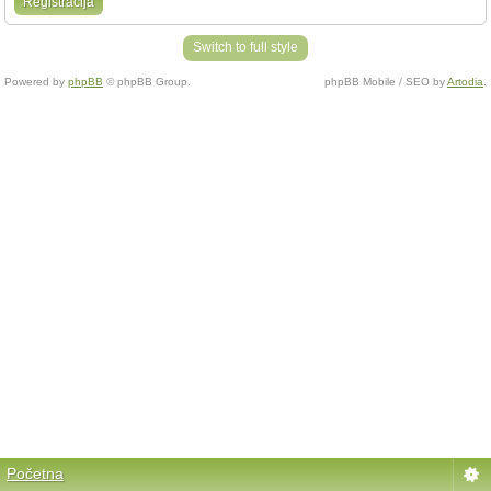
Registracija
Switch to full style
Powered by
phpBB
© phpBB Group.
phpBB Mobile / SEO by
Artodia
.
Početna