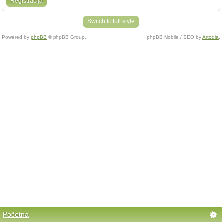
Registracija
Switch to full style
Powered by
phpBB
© phpBB Group.
phpBB Mobile / SEO by
Artodia
.
Početna