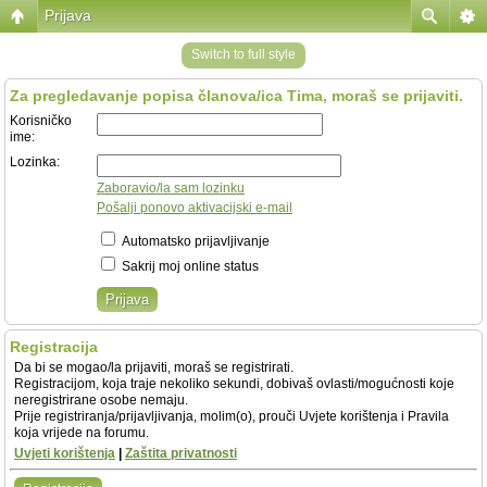
Prijava
Switch to full style
Za pregledavanje popisa članova/ica Tima, moraš se prijaviti.
Korisničko
ime:
Lozinka:
Zaboravio/la sam lozinku
Pošalji ponovo aktivacijski e-mail
Automatsko prijavljivanje
Sakrij moj online status
Registracija
Da bi se mogao/la prijaviti, moraš se registrirati.
Registracijom, koja traje nekoliko sekundi, dobivaš ovlasti/mogućnosti koje
neregistrirane osobe nemaju.
Prije registriranja/prijavljivanja, molim(o), prouči Uvjete korištenja i Pravila
koja vrijede na forumu.
Uvjeti korištenja
|
Zaštita privatnosti