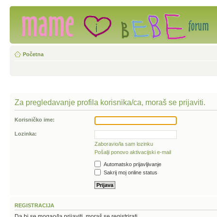
Početna
Za pregledavanje profila korisnika/ca, moraš se prijaviti.
Korisničko ime:
Lozinka:
Zaboravio/la sam lozinku
Pošalji ponovo aktivacijski e-mail
Automatsko prijavljivanje
Sakrij moj online status
REGISTRACIJA
Da bi se mogao/la prijaviti, moraš se registrirati.