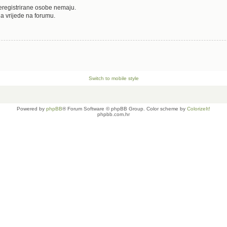
neregistrirane osobe nemaju.
oja vrijede na forumu.
Switch to mobile style
Powered by
phpBB
® Forum Software © phpBB Group. Color scheme by
ColorizeIt!
phpbb.com.hr