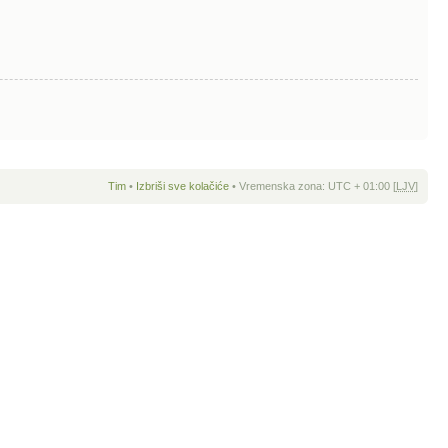
Tim
•
Izbriši sve kolačiće
• Vremenska zona: UTC + 01:00 [
LJV
]