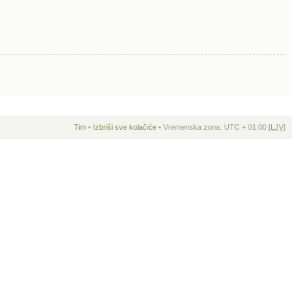
Tim
•
Izbriši sve kolačiće
• Vremenska zona: UTC + 01:00 [
LJV
]