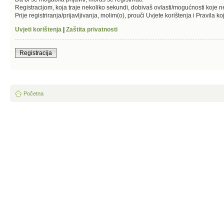
Registracijom, koja traje nekoliko sekundi, dobivaš ovlasti/mogućnosti koje 
Prije registriranja/prijavljivanja, molim(o), prouči Uvjete korištenja i Pravila k
Uvjeti korištenja
|
Zaštita privatnosti
Registracija
Početna