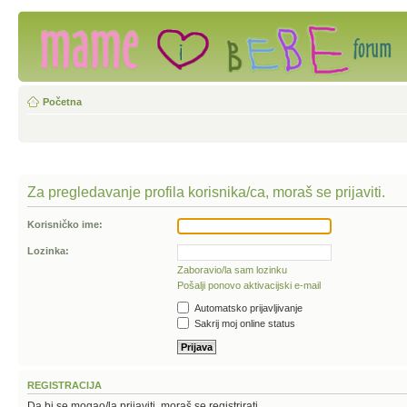
Početna
Za pregledavanje profila korisnika/ca, moraš se prijaviti.
Korisničko ime:
Lozinka:
Zaboravio/la sam lozinku
Pošalji ponovo aktivacijski e-mail
Automatsko prijavljivanje
Sakrij moj online status
REGISTRACIJA
Da bi se mogao/la prijaviti, moraš se registrirati.