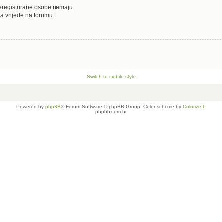
neregistrirane osobe nemaju.
oja vrijede na forumu.
Switch to mobile style
Powered by
phpBB
® Forum Software © phpBB Group. Color scheme by
ColorizeIt!
phpbb.com.hr