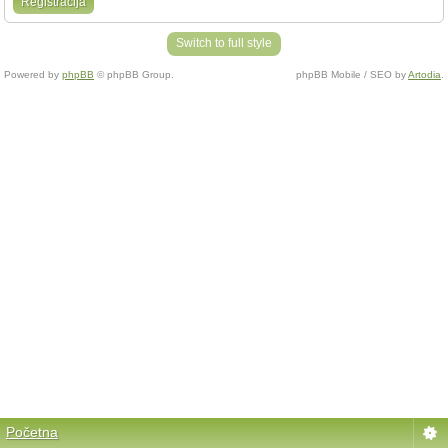
Registracija
Switch to full style
Powered by
phpBB
© phpBB Group.
phpBB Mobile / SEO by
Artodia
.
Početna