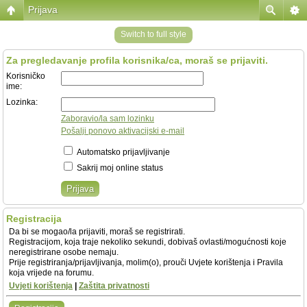
Prijava
Switch to full style
Za pregledavanje profila korisnika/ca, moraš se prijaviti.
Korisničko
ime:
Lozinka:
Zaboravio/la sam lozinku
Pošalji ponovo aktivacijski e-mail
Automatsko prijavljivanje
Sakrij moj online status
Registracija
Da bi se mogao/la prijaviti, moraš se registrirati.
Registracijom, koja traje nekoliko sekundi, dobivaš ovlasti/mogućnosti koje
neregistrirane osobe nemaju.
Prije registriranja/prijavljivanja, molim(o), prouči Uvjete korištenja i Pravila
koja vrijede na forumu.
Uvjeti korištenja
|
Zaštita privatnosti