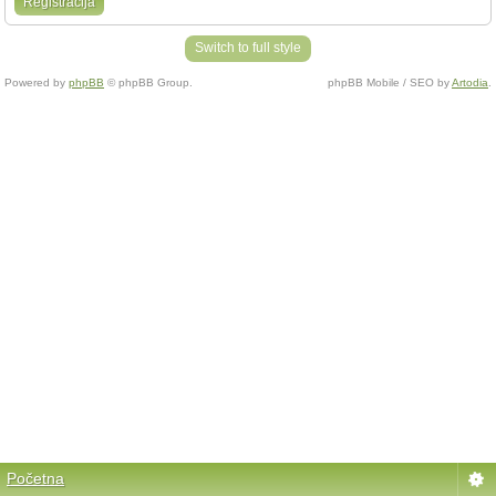
Registracija
Switch to full style
Powered by
phpBB
© phpBB Group.
phpBB Mobile / SEO by
Artodia
.
Početna