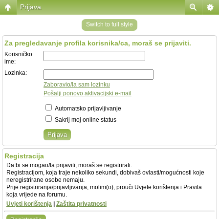
Prijava
Switch to full style
Za pregledavanje profila korisnika/ca, moraš se prijaviti.
Korisničko
ime:
Lozinka:
Zaboravio/la sam lozinku
Pošalji ponovo aktivacijski e-mail
Automatsko prijavljivanje
Sakrij moj online status
Registracija
Da bi se mogao/la prijaviti, moraš se registrirati.
Registracijom, koja traje nekoliko sekundi, dobivaš ovlasti/mogućnosti koje
neregistrirane osobe nemaju.
Prije registriranja/prijavljivanja, molim(o), prouči Uvjete korištenja i Pravila
koja vrijede na forumu.
Uvjeti korištenja
|
Zaštita privatnosti