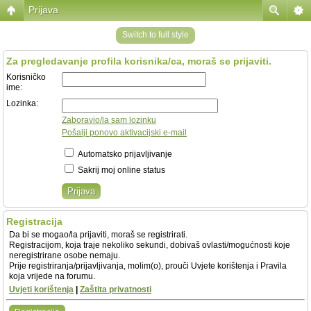
Prijava
Switch to full style
Za pregledavanje profila korisnika/ca, moraš se prijaviti.
Korisničko
ime:
Lozinka:
Zaboravio/la sam lozinku
Pošalji ponovo aktivacijski e-mail
Automatsko prijavljivanje
Sakrij moj online status
Registracija
Da bi se mogao/la prijaviti, moraš se registrirati.
Registracijom, koja traje nekoliko sekundi, dobivaš ovlasti/mogućnosti koje
neregistrirane osobe nemaju.
Prije registriranja/prijavljivanja, molim(o), prouči Uvjete korištenja i Pravila
koja vrijede na forumu.
Uvjeti korištenja
|
Zaštita privatnosti