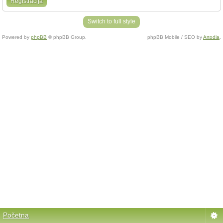
Registracija
Switch to full style
Powered by
phpBB
© phpBB Group.
phpBB Mobile / SEO by
Artodia
.
Početna