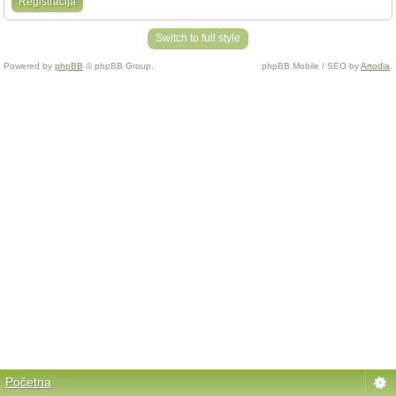
Registracija
Switch to full style
Powered by
phpBB
© phpBB Group.
phpBB Mobile / SEO by
Artodia
.
Početna