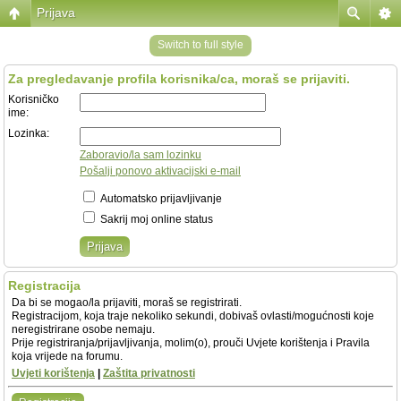
Prijava
Switch to full style
Za pregledavanje profila korisnika/ca, moraš se prijaviti.
Korisničko
ime:
Lozinka:
Zaboravio/la sam lozinku
Pošalji ponovo aktivacijski e-mail
Automatsko prijavljivanje
Sakrij moj online status
Registracija
Da bi se mogao/la prijaviti, moraš se registrirati.
Registracijom, koja traje nekoliko sekundi, dobivaš ovlasti/mogućnosti koje
neregistrirane osobe nemaju.
Prije registriranja/prijavljivanja, molim(o), prouči Uvjete korištenja i Pravila
koja vrijede na forumu.
Uvjeti korištenja
|
Zaštita privatnosti