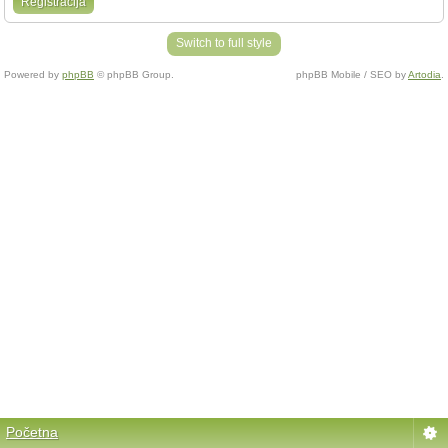
Registracija
Switch to full style
Powered by
phpBB
© phpBB Group.
phpBB Mobile / SEO by
Artodia
.
Početna