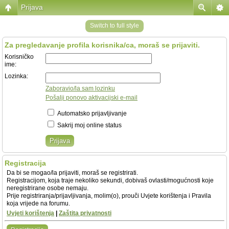
Prijava
Switch to full style
Za pregledavanje profila korisnika/ca, moraš se prijaviti.
Korisničko
ime:
Lozinka:
Zaboravio/la sam lozinku
Pošalji ponovo aktivacijski e-mail
Automatsko prijavljivanje
Sakrij moj online status
Registracija
Da bi se mogao/la prijaviti, moraš se registrirati.
Registracijom, koja traje nekoliko sekundi, dobivaš ovlasti/mogućnosti koje
neregistrirane osobe nemaju.
Prije registriranja/prijavljivanja, molim(o), prouči Uvjete korištenja i Pravila
koja vrijede na forumu.
Uvjeti korištenja
|
Zaštita privatnosti