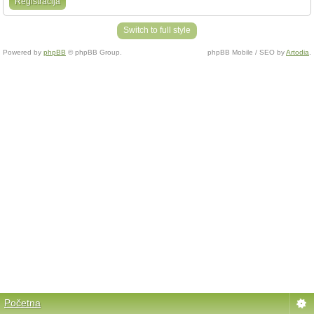
Registracija
Switch to full style
Powered by
phpBB
© phpBB Group.
phpBB Mobile / SEO by
Artodia
.
Početna