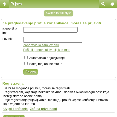
Prijava
Switch to full style
Za pregledavanje profila korisnika/ca, moraš se prijaviti.
Korisničko
ime:
Lozinka:
Zaboravio/la sam lozinku
Pošalji ponovo aktivacijski e-mail
Automatsko prijavljivanje
Sakrij moj online status
Registracija
Da bi se mogao/la prijaviti, moraš se registrirati.
Registracijom, koja traje nekoliko sekundi, dobivaš ovlasti/mogućnosti koje
neregistrirane osobe nemaju.
Prije registriranja/prijavljivanja, molim(o), prouči Uvjete korištenja i Pravila
koja vrijede na forumu.
Uvjeti korištenja
|
Zaštita privatnosti