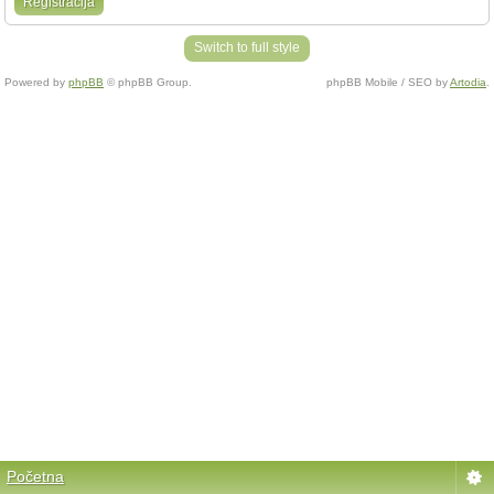
Registracija
Switch to full style
Powered by
phpBB
© phpBB Group.
phpBB Mobile / SEO by
Artodia
.
Početna