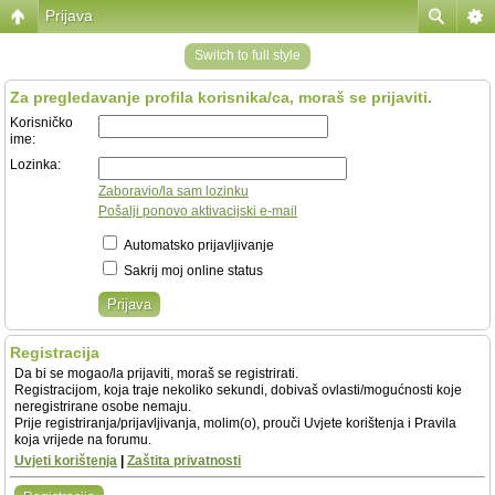
Prijava
Switch to full style
Za pregledavanje profila korisnika/ca, moraš se prijaviti.
Korisničko
ime:
Lozinka:
Zaboravio/la sam lozinku
Pošalji ponovo aktivacijski e-mail
Automatsko prijavljivanje
Sakrij moj online status
Registracija
Da bi se mogao/la prijaviti, moraš se registrirati.
Registracijom, koja traje nekoliko sekundi, dobivaš ovlasti/mogućnosti koje
neregistrirane osobe nemaju.
Prije registriranja/prijavljivanja, molim(o), prouči Uvjete korištenja i Pravila
koja vrijede na forumu.
Uvjeti korištenja
|
Zaštita privatnosti