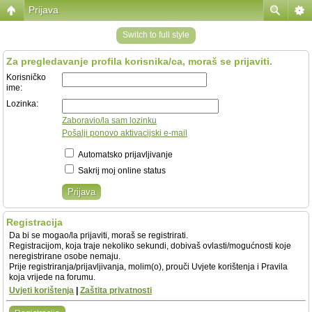
Prijava
Switch to full style
Za pregledavanje profila korisnika/ca, moraš se prijaviti.
Korisničko
ime:
Lozinka:
Zaboravio/la sam lozinku
Pošalji ponovo aktivacijski e-mail
Automatsko prijavljivanje
Sakrij moj online status
Registracija
Da bi se mogao/la prijaviti, moraš se registrirati.
Registracijom, koja traje nekoliko sekundi, dobivaš ovlasti/mogućnosti koje
neregistrirane osobe nemaju.
Prije registriranja/prijavljivanja, molim(o), prouči Uvjete korištenja i Pravila
koja vrijede na forumu.
Uvjeti korištenja
|
Zaštita privatnosti