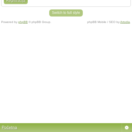
Registracija
Switch to full style
Powered by
phpBB
© phpBB Group.
phpBB Mobile / SEO by
Artodia
.
Početna