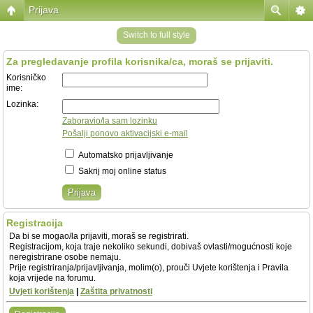
Prijava
Switch to full style
Za pregledavanje profila korisnika/ca, moraš se prijaviti.
Korisničko
ime:
Lozinka:
Zaboravio/la sam lozinku
Pošalji ponovo aktivacijski e-mail
Automatsko prijavljivanje
Sakrij moj online status
Registracija
Da bi se mogao/la prijaviti, moraš se registrirati.
Registracijom, koja traje nekoliko sekundi, dobivaš ovlasti/mogućnosti koje
neregistrirane osobe nemaju.
Prije registriranja/prijavljivanja, molim(o), prouči Uvjete korištenja i Pravila
koja vrijede na forumu.
Uvjeti korištenja
|
Zaštita privatnosti