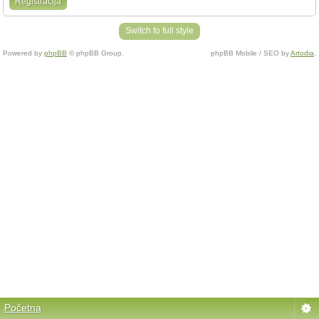
Registracija
Switch to full style
Powered by
phpBB
© phpBB Group.
phpBB Mobile / SEO by
Artodia
.
Početna