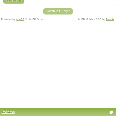
Registracija
Switch to full style
Powered by
phpBB
© phpBB Group.
phpBB Mobile / SEO by
Artodia
.
Početna