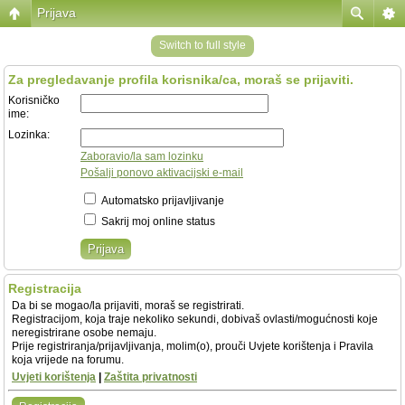
Prijava
Switch to full style
Za pregledavanje profila korisnika/ca, moraš se prijaviti.
Korisničko
ime:
Lozinka:
Zaboravio/la sam lozinku
Pošalji ponovo aktivacijski e-mail
Automatsko prijavljivanje
Sakrij moj online status
Registracija
Da bi se mogao/la prijaviti, moraš se registrirati.
Registracijom, koja traje nekoliko sekundi, dobivaš ovlasti/mogućnosti koje
neregistrirane osobe nemaju.
Prije registriranja/prijavljivanja, molim(o), prouči Uvjete korištenja i Pravila
koja vrijede na forumu.
Uvjeti korištenja
|
Zaštita privatnosti