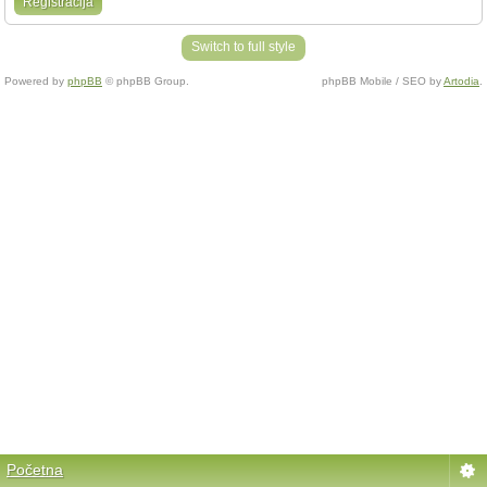
Registracija
Switch to full style
Powered by
phpBB
© phpBB Group.
phpBB Mobile / SEO by
Artodia
.
Početna