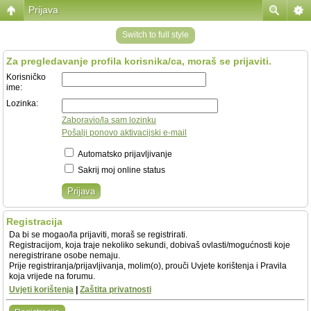
Prijava
Switch to full style
Za pregledavanje profila korisnika/ca, moraš se prijaviti.
Korisničko
ime:
Lozinka:
Zaboravio/la sam lozinku
Pošalji ponovo aktivacijski e-mail
Automatsko prijavljivanje
Sakrij moj online status
Registracija
Da bi se mogao/la prijaviti, moraš se registrirati.
Registracijom, koja traje nekoliko sekundi, dobivaš ovlasti/mogućnosti koje
neregistrirane osobe nemaju.
Prije registriranja/prijavljivanja, molim(o), prouči Uvjete korištenja i Pravila
koja vrijede na forumu.
Uvjeti korištenja
|
Zaštita privatnosti