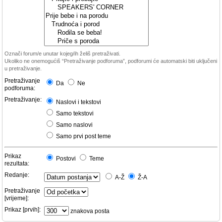
Označi forum/e unutar kojeg/ih želiš pretraživati.
Ukoliko ne onemogućiš “Pretraživanje podforuma”, podforumi će automatski biti uključeni
u pretraživanje.
Pretraživanje
Da
Ne
podforuma:
Pretraživanje:
Naslovi i tekstovi
Samo tekstovi
Samo naslovi
Samo prvi post teme
Prikaz
Postovi
Teme
rezultata:
Redanje:
A-Ž
Ž-A
Pretraživanje
[vrijeme]:
Prikaz [prvih]:
znakova posta