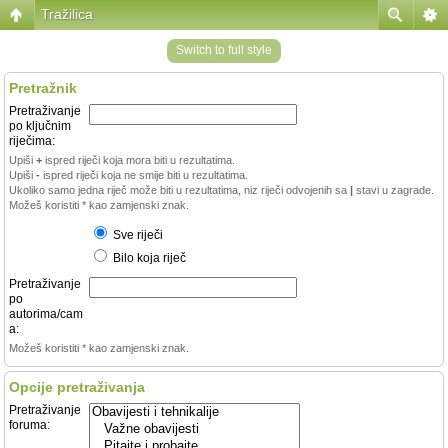
Tražilica
Switch to full style
Pretražnik
Pretraživanje
po ključnim
riječima:
Upiši
+
ispred riječi koja mora biti u rezultatima.
Upiši
-
ispred riječi koja ne smije biti u rezultatima.
Ukoliko samo jedna riječ može biti u rezultatima, niz riječi odvojenih sa
|
stavi u zagrade.
Možeš koristiti * kao zamjenski znak.
Sve riječi
Bilo koja riječ
Pretraživanje
po
autorima/cam
a:
Možeš koristiti * kao zamjenski znak.
Opcije pretraživanja
Pretraživanje
foruma: