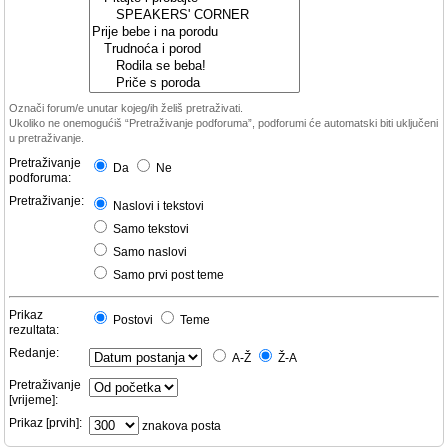
Označi forum/e unutar kojeg/ih želiš pretraživati.
Ukoliko ne onemogućiš “Pretraživanje podforuma”, podforumi će automatski biti uključeni
u pretraživanje.
Pretraživanje
Da
Ne
podforuma:
Pretraživanje:
Naslovi i tekstovi
Samo tekstovi
Samo naslovi
Samo prvi post teme
Prikaz
Postovi
Teme
rezultata:
Redanje:
A-Ž
Ž-A
Pretraživanje
[vrijeme]:
Prikaz [prvih]:
znakova posta