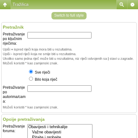
Tražilica
Switch to full style
Pretražnik
Pretraživanje
po ključnim
riječima:
Upiši
+
ispred riječi koja mora biti u rezultatima.
Upiši
-
ispred riječi koja ne smije biti u rezultatima.
Ukoliko samo jedna riječ može biti u rezultatima, niz riječi odvojenih sa
|
stavi u zagrade.
Možeš koristiti * kao zamjenski znak.
Sve riječi
Bilo koja riječ
Pretraživanje
po
autorima/cam
a:
Možeš koristiti * kao zamjenski znak.
Opcije pretraživanja
Pretraživanje
foruma: