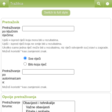
Tražilica
Switch to full style
Pretražnik
Pretraživanje
po ključnim
riječima:
Upiši
+
ispred riječi koja mora biti u rezultatima.
Upiši
-
ispred riječi koja ne smije biti u rezultatima.
Ukoliko samo jedna riječ može biti u rezultatima, niz riječi odvojenih sa
|
stavi u zagrade.
Možeš koristiti * kao zamjenski znak.
Sve riječi
Bilo koja riječ
Pretraživanje
po
autorima/cam
a:
Možeš koristiti * kao zamjenski znak.
Opcije pretraživanja
Pretraživanje
foruma: