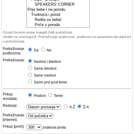
Označi forum/e unutar kojeg/ih želiš pretraživati.
Ukoliko ne onemogućiš “Pretraživanje podforuma”, podforumi će automatski biti uključeni
u pretraživanje.
Pretraživanje
Da
Ne
podforuma:
Pretraživanje:
Naslovi i tekstovi
Samo tekstovi
Samo naslovi
Samo prvi post teme
Prikaz
Postovi
Teme
rezultata:
Redanje:
A-Ž
Ž-A
Pretraživanje
[vrijeme]:
Prikaz [prvih]:
znakova posta