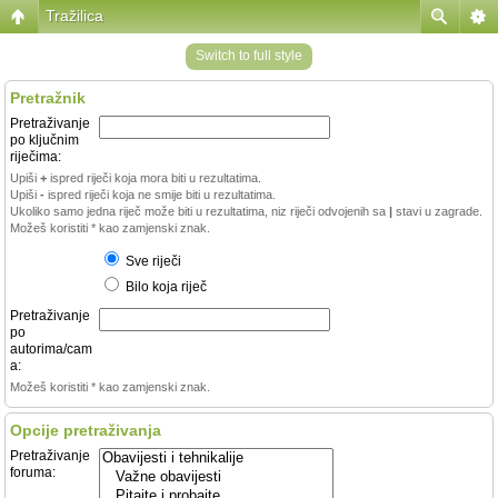
Tražilica
Switch to full style
Pretražnik
Pretraživanje
po ključnim
riječima:
Upiši
+
ispred riječi koja mora biti u rezultatima.
Upiši
-
ispred riječi koja ne smije biti u rezultatima.
Ukoliko samo jedna riječ može biti u rezultatima, niz riječi odvojenih sa
|
stavi u zagrade.
Možeš koristiti * kao zamjenski znak.
Sve riječi
Bilo koja riječ
Pretraživanje
po
autorima/cam
a:
Možeš koristiti * kao zamjenski znak.
Opcije pretraživanja
Pretraživanje
foruma: