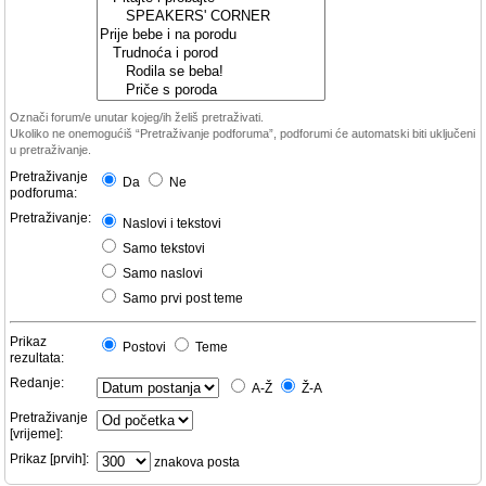
Označi forum/e unutar kojeg/ih želiš pretraživati.
Ukoliko ne onemogućiš “Pretraživanje podforuma”, podforumi će automatski biti uključeni
u pretraživanje.
Pretraživanje
Da
Ne
podforuma:
Pretraživanje:
Naslovi i tekstovi
Samo tekstovi
Samo naslovi
Samo prvi post teme
Prikaz
Postovi
Teme
rezultata:
Redanje:
A-Ž
Ž-A
Pretraživanje
[vrijeme]:
Prikaz [prvih]:
znakova posta