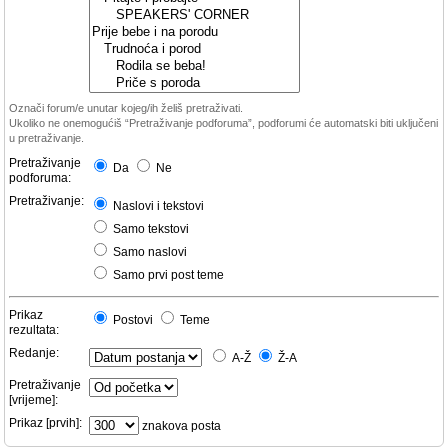
Označi forum/e unutar kojeg/ih želiš pretraživati.
Ukoliko ne onemogućiš “Pretraživanje podforuma”, podforumi će automatski biti uključeni
u pretraživanje.
Pretraživanje
Da
Ne
podforuma:
Pretraživanje:
Naslovi i tekstovi
Samo tekstovi
Samo naslovi
Samo prvi post teme
Prikaz
Postovi
Teme
rezultata:
Redanje:
A-Ž
Ž-A
Pretraživanje
[vrijeme]:
Prikaz [prvih]:
znakova posta