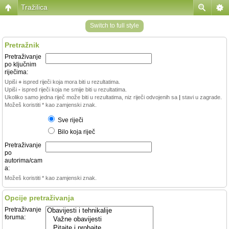
Tražilica
Switch to full style
Pretražnik
Pretraživanje
po ključnim
riječima:
Upiši
+
ispred riječi koja mora biti u rezultatima.
Upiši
-
ispred riječi koja ne smije biti u rezultatima.
Ukoliko samo jedna riječ može biti u rezultatima, niz riječi odvojenih sa
|
stavi u zagrade.
Možeš koristiti * kao zamjenski znak.
Sve riječi
Bilo koja riječ
Pretraživanje
po
autorima/cam
a:
Možeš koristiti * kao zamjenski znak.
Opcije pretraživanja
Pretraživanje
foruma: