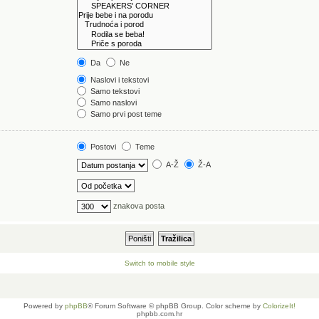
Da
Ne
Naslovi i tekstovi
Samo tekstovi
Samo naslovi
Samo prvi post teme
Postovi
Teme
A-Ž
Ž-A
znakova posta
Switch to mobile style
Powered by
phpBB
® Forum Software © phpBB Group. Color scheme by
ColorizeIt!
phpbb.com.hr