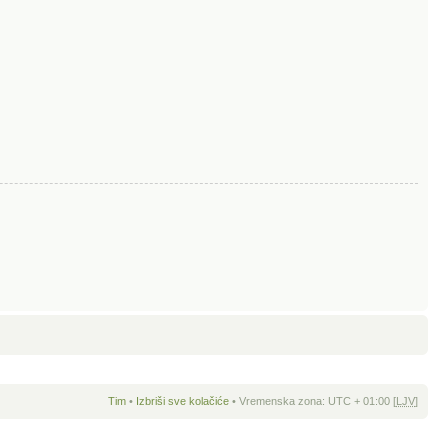
Tim
•
Izbriši sve kolačiće
• Vremenska zona: UTC + 01:00 [
LJV
]