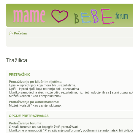
Početna
Tražilica
PRETRAŽNIK
Pretraživanje po ključnim riječima:
Upiši
+
ispred riječi koja mora biti u rezultatima.
Upiši
-
ispred riječi koja ne smije biti u rezultatima.
Ukoliko samo jedna riječ može biti u rezultatima, niz riječi odvojenih sa
|
stavi u zagrad
Možeš koristiti * kao zamjenski znak.
Pretraživanje po autorima/cama:
Možeš koristiti * kao zamjenski znak.
OPCIJE PRETRAŽIVANJA
Pretraživanje foruma:
Označi forum/e unutar kojeg/ih želiš pretraživati.
Ukoliko ne onemogućiš “Pretraživanje podforuma”, podforumi će automatski biti uključe