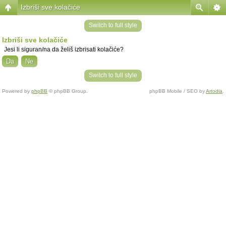
Izbriši sve kolačiće
Switch to full style
Izbriši sve kolačiće
Jesi li siguran/na da želiš izbrisati kolačiće?
Switch to full style
Powered by
phpBB
© phpBB Group.
phpBB Mobile / SEO by
Artodia
.