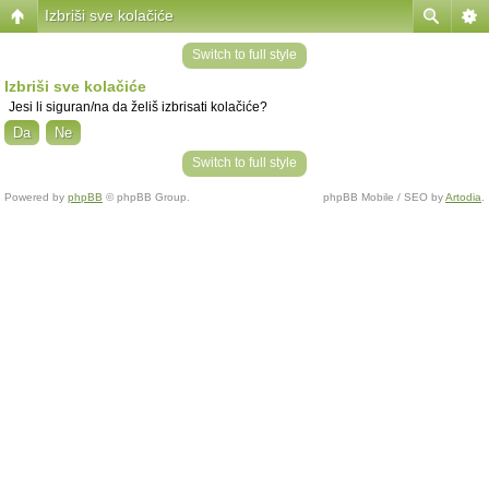
Izbriši sve kolačiće
Switch to full style
Izbriši sve kolačiće
Jesi li siguran/na da želiš izbrisati kolačiće?
Switch to full style
Powered by
phpBB
© phpBB Group.
phpBB Mobile / SEO by
Artodia
.