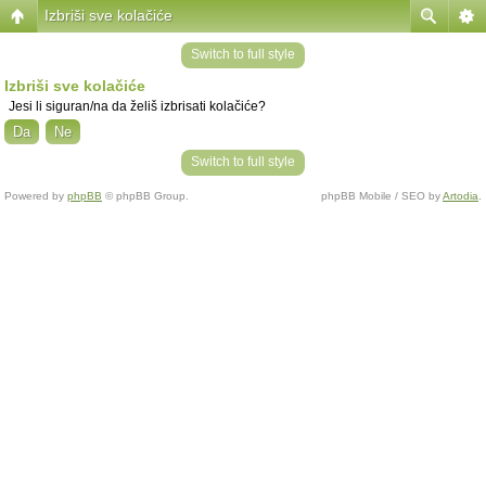
Izbriši sve kolačiće
Switch to full style
Izbriši sve kolačiće
Jesi li siguran/na da želiš izbrisati kolačiće?
Switch to full style
Powered by
phpBB
© phpBB Group.
phpBB Mobile / SEO by
Artodia
.