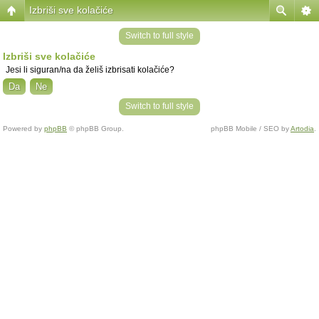
Izbriši sve kolačiće
Switch to full style
Izbriši sve kolačiće
Jesi li siguran/na da želiš izbrisati kolačiće?
Switch to full style
Powered by
phpBB
© phpBB Group.
phpBB Mobile / SEO by
Artodia
.