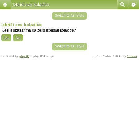
Izbriši sve kolačiće
Switch to full style
Izbriši sve kolačiće
Jesi li siguran/na da želiš izbrisati kolačiće?
Switch to full style
Powered by
phpBB
© phpBB Group.
phpBB Mobile / SEO by
Artodia
.