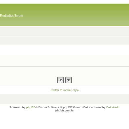
Roditeljski forum
Switch to mobile style
Powered by
phpBB
® Forum Software © phpBB Group. Color scheme by
ColorizeIt!
phpbb.com.hr