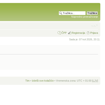
Napredno pretraživanje
ČPP
Registracija
Prijava
Sada je: 07 kol 2026, 20:11.
Tim
•
Izbriši sve kolačiće
• Vremenska zona: UTC + 01:00 [
LJV
]