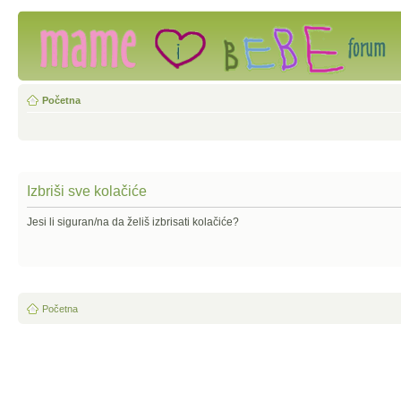
Početna
Izbriši sve kolačiće
Jesi li siguran/na da želiš izbrisati kolačiće?
Početna