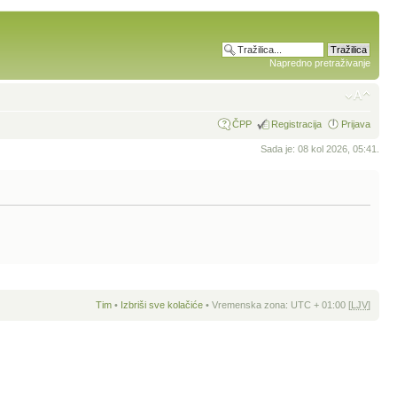
Napredno pretraživanje
ČPP
Registracija
Prijava
Sada je: 08 kol 2026, 05:41.
Tim
•
Izbriši sve kolačiće
• Vremenska zona: UTC + 01:00 [
LJV
]