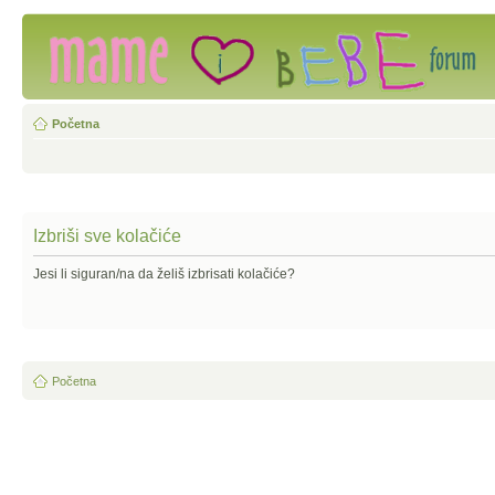
Početna
Izbriši sve kolačiće
Jesi li siguran/na da želiš izbrisati kolačiće?
Početna