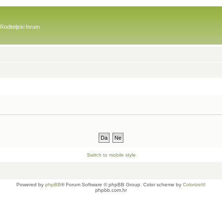
Roditeljski forum
Switch to mobile style
Powered by
phpBB
® Forum Software © phpBB Group. Color scheme by
ColorizeIt!
phpbb.com.hr