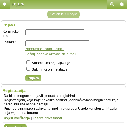
Prijava
Switch to full style
Prijava
Korisničko
ime:
Lozinka:
Zaboravio/la sam lozinku
Pošalji ponovo aktivacijski e-mail
Automatsko prijavljivanje
Sakrij moj online status
Registracija
Da bi se mogao/la prijaviti, moraš se registrirati.
Registracijom, koja traje nekoliko sekundi, dobivaš ovlasti/mogućnosti koje
neregistrirane osobe nemaju.
Prije registriranja/prijavljivanja, molim(o), prouči Uvjete korištenja i Pravila
koja vrijede na forumu.
Uvjeti korištenja
|
Zaštita privatnosti