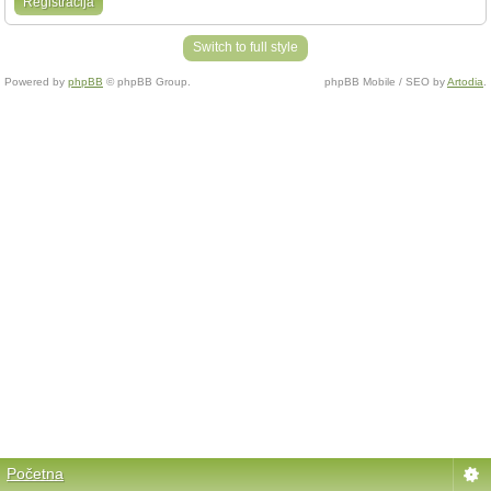
Registracija
Switch to full style
Powered by
phpBB
© phpBB Group.
phpBB Mobile / SEO by
Artodia
.
Početna