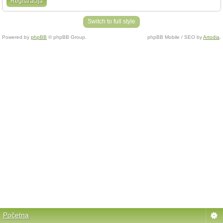
Registracija
Switch to full style
Powered by
phpBB
© phpBB Group.
phpBB Mobile / SEO by
Artodia
.
Početna