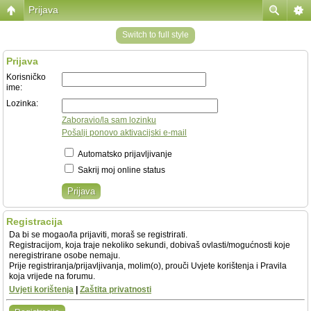
Prijava
Switch to full style
Prijava
Korisničko
ime:
Lozinka:
Zaboravio/la sam lozinku
Pošalji ponovo aktivacijski e-mail
Automatsko prijavljivanje
Sakrij moj online status
Registracija
Da bi se mogao/la prijaviti, moraš se registrirati.
Registracijom, koja traje nekoliko sekundi, dobivaš ovlasti/mogućnosti koje
neregistrirane osobe nemaju.
Prije registriranja/prijavljivanja, molim(o), prouči Uvjete korištenja i Pravila
koja vrijede na forumu.
Uvjeti korištenja
|
Zaštita privatnosti