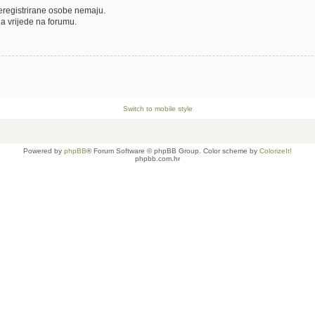
neregistrirane osobe nemaju.
oja vrijede na forumu.
Switch to mobile style
Powered by
phpBB
® Forum Software © phpBB Group. Color scheme by
ColorizeIt!
phpbb.com.hr