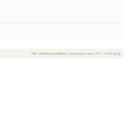
Tim
•
Izbriši sve kolačiće
• Vremenska zona: UTC + 01:00 [
LJV
]