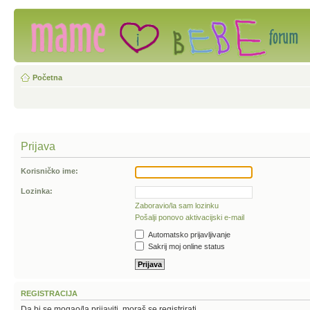
Početna
Prijava
Korisničko ime:
Lozinka:
Zaboravio/la sam lozinku
Pošalji ponovo aktivacijski e-mail
Automatsko prijavljivanje
Sakrij moj online status
REGISTRACIJA
Da bi se mogao/la prijaviti, moraš se registrirati.