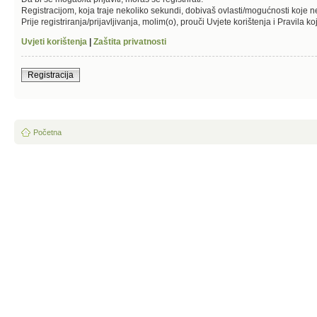
Registracijom, koja traje nekoliko sekundi, dobivaš ovlasti/mogućnosti koje 
Prije registriranja/prijavljivanja, molim(o), prouči Uvjete korištenja i Pravila k
Uvjeti korištenja
|
Zaštita privatnosti
Registracija
Početna