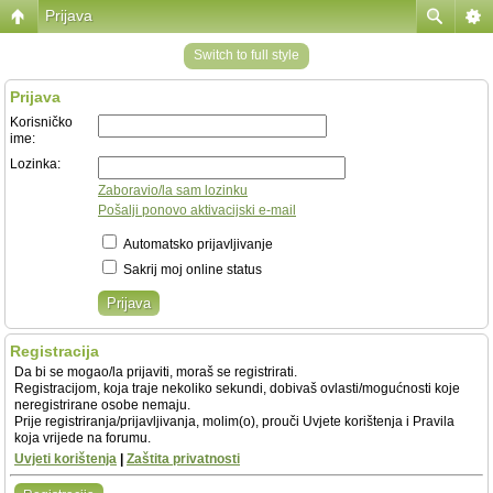
Prijava
Switch to full style
Prijava
Korisničko
ime:
Lozinka:
Zaboravio/la sam lozinku
Pošalji ponovo aktivacijski e-mail
Automatsko prijavljivanje
Sakrij moj online status
Registracija
Da bi se mogao/la prijaviti, moraš se registrirati.
Registracijom, koja traje nekoliko sekundi, dobivaš ovlasti/mogućnosti koje
neregistrirane osobe nemaju.
Prije registriranja/prijavljivanja, molim(o), prouči Uvjete korištenja i Pravila
koja vrijede na forumu.
Uvjeti korištenja
|
Zaštita privatnosti