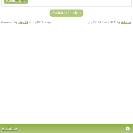
Registracija
Switch to full style
Powered by
phpBB
© phpBB Group.
phpBB Mobile / SEO by
Artodia
.
Početna