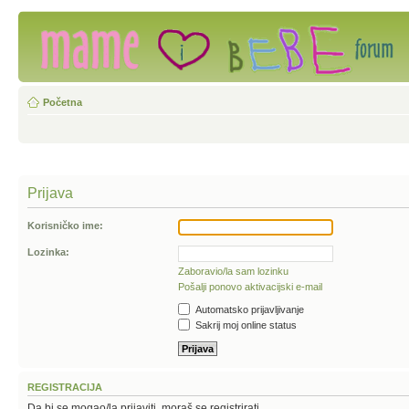
Početna
Prijava
Korisničko ime:
Lozinka:
Zaboravio/la sam lozinku
Pošalji ponovo aktivacijski e-mail
Automatsko prijavljivanje
Sakrij moj online status
REGISTRACIJA
Da bi se mogao/la prijaviti, moraš se registrirati.