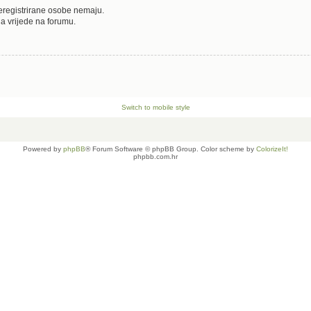
neregistrirane osobe nemaju.
oja vrijede na forumu.
Switch to mobile style
Powered by
phpBB
® Forum Software © phpBB Group. Color scheme by
ColorizeIt!
phpbb.com.hr