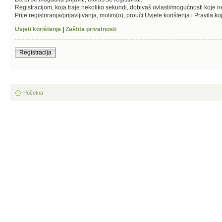
Registracijom, koja traje nekoliko sekundi, dobivaš ovlasti/mogućnosti koje 
Prije registriranja/prijavljivanja, molim(o), prouči Uvjete korištenja i Pravila k
Uvjeti korištenja
|
Zaštita privatnosti
Registracija
Početna