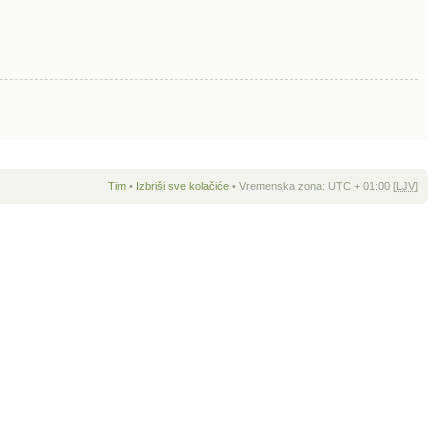
Tim
•
Izbriši sve kolačiće
• Vremenska zona: UTC + 01:00 [
LJV
]