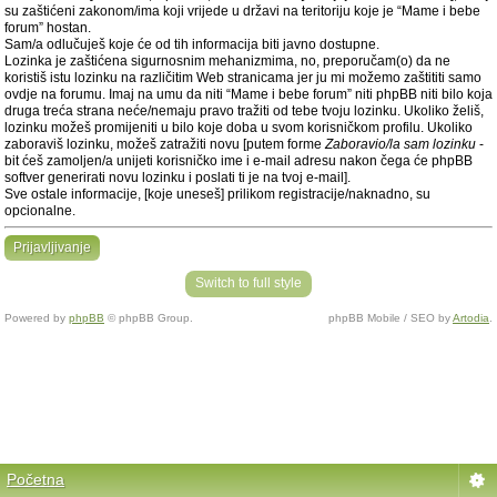
su zaštićeni zakonom/ima koji vrijede u državi na teritoriju koje je “Mame i bebe
forum” hostan.
Sam/a odlučuješ koje će od tih informacija biti javno dostupne.
Lozinka je zaštićena sigurnosnim mehanizmima, no, preporučam(o) da ne
koristiš istu lozinku na različitim Web stranicama jer ju mi možemo zaštititi samo
ovdje na forumu. Imaj na umu da niti “Mame i bebe forum” niti phpBB niti bilo koja
druga treća strana neće/nemaju pravo tražiti od tebe tvoju lozinku. Ukoliko želiš,
lozinku možeš promijeniti u bilo koje doba u svom korisničkom profilu. Ukoliko
zaboraviš lozinku, možeš zatražiti novu [putem forme
Zaboravio/la sam lozinku
-
bit ćeš zamoljen/a unijeti korisničko ime i e-mail adresu nakon čega će phpBB
softver generirati novu lozinku i poslati ti je na tvoj e-mail].
Sve ostale informacije, [koje uneseš] prilikom registracije/naknadno, su
opcionalne.
Prijavljivanje
Switch to full style
Powered by
phpBB
© phpBB Group.
phpBB Mobile / SEO by
Artodia
.
Početna