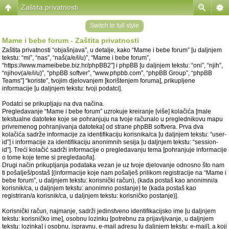
Zaštita privatnosti
Switch to full style
Mame i bebe forum - Zaštita privatnosti
Zaštita privatnosti “objašnjava”, u detalje, kako “Mame i bebe forum” [u daljnjem
tekstu: “mi”, “nas”, “naš(a/e/i/u)”, “Mame i bebe forum”,
“https://www.mameibebe.biz.hr/phpBB2”] i phpBB [u daljnjem tekstu: “oni”, “njih”,
“njihov(a/e/i/u)”, “phpBB softver”, “www.phpbb.com”, “phpBB Group”, “phpBB
Teams”] “koriste”, tvojim djelovanjem [korištenjem foruma], prikupljene
informacije [u daljnjem tekstu: tvoji podatci].
Podatci se prikupljaju na dva načina.
Pregledavanje “Mame i bebe forum” uzrokuje kreiranje [više] kolačića [male
tekstualne datoteke koje se pohranjuju na tvoje računalo u preglednikovu mapu
privremenog pohranjivanja datoteka] od strane phpBB softvera. Prva dva
kolačića sadrže informacije za identifikaciju korisnika/ca [u daljnjem tekstu: “user-
id”] i informacije za identifikaciju anonimnih sesija [u daljnjem tekstu: “session-
id”]. Treći kolačić sadrži informacije o pregledavanju tema [pohranjuje informacije
o tome koje teme si pregledao/la].
Drugi način prikupljanja podataka vezan je uz tvoje djelovanje odnosno što nam
ti pošalješ/postaš [(informacije koje nam pošalješ prilikom registracije na “Mame i
bebe forum”, u daljnjem tekstu: korisnički račun), (kada postaš kao anonimni/a
korisnik/ca, u daljnjem tekstu: anonimno postanje) te (kada postaš kao
registriran/a korisnik/ca, u daljnjem tekstu: korisničko postanje)].
Korisnički račun, najmanje, sadrži jedinstveno identifikacijsko ime [u daljnjem
tekstu: korisničko ime], osobnu lozinku [potrebnu za prijavljivanje, u daljnjem
tekstu: lozinka] i osobnu, ispravnu, e-mail adresu [u daljnjem tekstu: e-mail], a koji